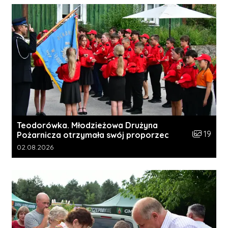
Teodorówka. Młodzieżowa Drużyna
Liczba zdj
19
Pożarnicza otrzymała swój proporzec
Data dodania galerii:
02.08.2026