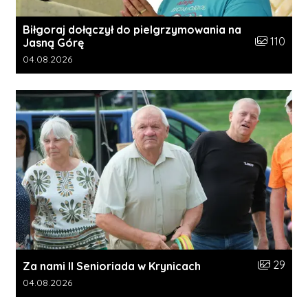
Biłgoraj dołączył do pielgrzymowania na
Liczba zdję
110
Jasną Górę
Data dodania galerii:
04.08.2026
Liczba zdj
29
Za nami II Senioriada w Krynicach
Data dodania galerii:
04.08.2026