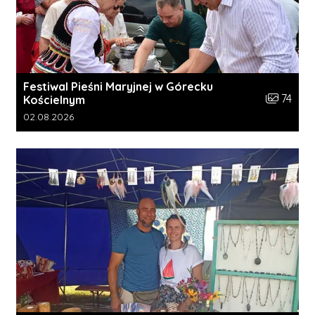
Festiwal Pieśni Maryjnej w Górecku
Liczba zdj
74
Kościelnym
Data dodania galerii:
02.08.2026