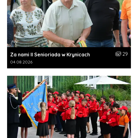
Liczba zdj
29
Za nami II Senioriada w Krynicach
Data dodania galerii:
04.08.2026