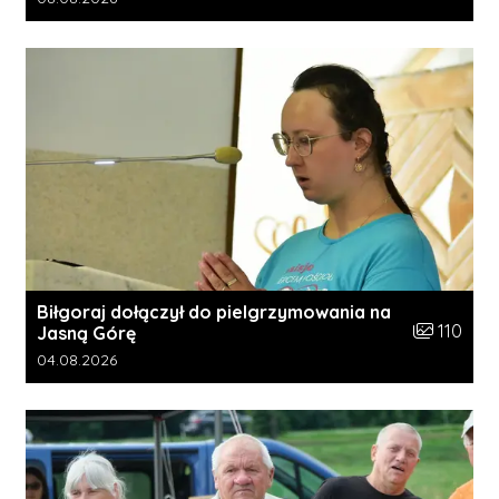
Biłgoraj dołączył do pielgrzymowania na
Liczba zdję
110
Jasną Górę
Data dodania galerii:
04.08.2026