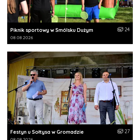
Liczba zdj
24
Piknik sportowy w Smólsku Dużym
Data dodania galerii:
08.08.2026
Liczba zdj
27
Festyn u Sołtysa w Gromadzie
Data dodania galerii:
08.08.2026