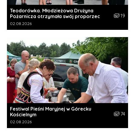
Teodorówka. Młodzieżowa Drużyna
Liczba zdj
19
Pożarnicza otrzymała swój proporzec
Data dodania galerii:
02.08.2026
Festiwal Pieśni Maryjnej w Górecku
Liczba zdj
74
Kościelnym
Data dodania galerii:
02.08.2026