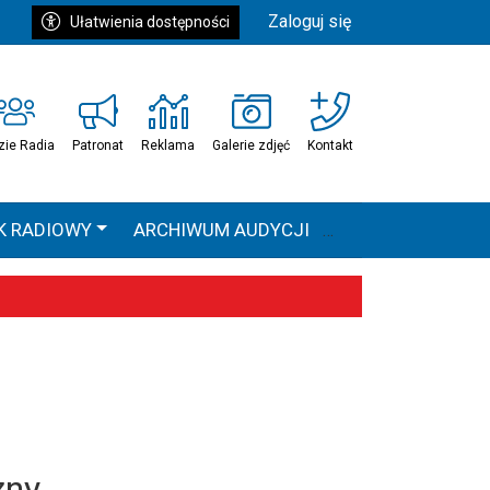
Zaloguj się
Ułatwienia dostępności
zie Radia
Patronat
Reklama
Galerie zdjęć
Kontakt
K RADIOWY
ARCHIWUM AUDYCJI
Ć
HEAVEN TOUR
 statystyki
zny