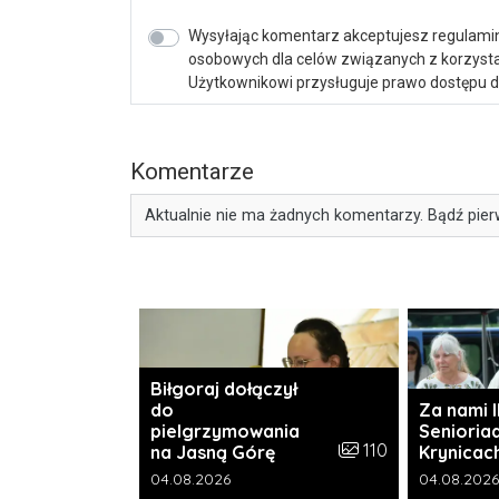
Wysyłając komentarz akceptujesz regulamin 
osobowych dla celów związanych z korzystan
Użytkownikowi przysługuje prawo dostępu do 
Komentarze
Aktualnie nie ma żadnych komentarzy. Bądź pier
Biłgoraj dołączył
do
Za nami I
pielgrzymowania
Senioria
Liczba zdjęć w galeri
110
na Jasną Górę
Krynicac
Data dodania galerii:
Data dodani
04.08.2026
04.08.2026