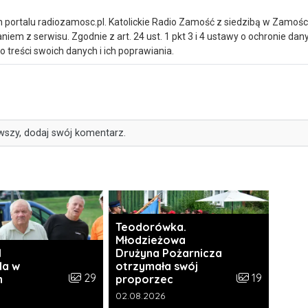
portalu radiozamosc.pl. Katolickie Radio Zamość z siedzibą w Zamośc
iem z serwisu. Zgodnie z art. 24 ust. 1 pkt 3 i 4 ustawy o ochronie da
treści swoich danych i ich poprawiania.
wszy, dodaj swój komentarz.
Teodorówka.
Młodzieżowa
I
Drużyna Pożarnicza
da w
otrzymała swój
i:
Liczba zdjęć w galerii:
Liczba zdjęć w 
29
19
h
proporzec
a galerii:
Data dodania galerii:
02.08.2026