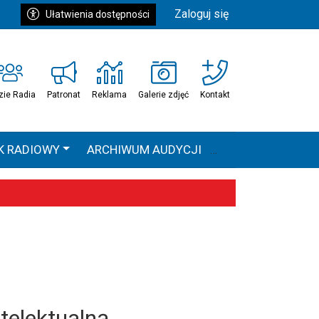
Zaloguj się
Ułatwienia dostępności
zie Radia
Patronat
Reklama
Galerie zdjęć
Kontakt
K RADIOWY
ARCHIWUM AUDYCJI
Ć
HEAVEN TOUR
 statystyki
telektualną