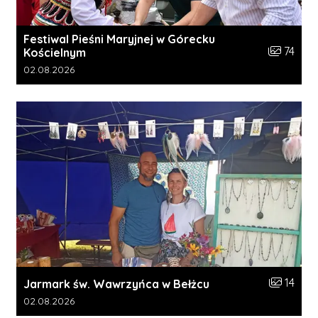
Festiwal Pieśni Maryjnej w Górecku
Liczba zdj
74
Kościelnym
Data dodania galerii:
02.08.2026
Liczba zdj
14
Jarmark św. Wawrzyńca w Bełżcu
Data dodania galerii:
02.08.2026