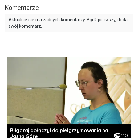
Komentarze
Aktualnie nie ma żadnych komentarzy. Bądź pierwszy, dodaj
swój komentarz.
Biłgoraj dołączył do pielgrzymowania na
Liczba zdję
110
Jasną Górę