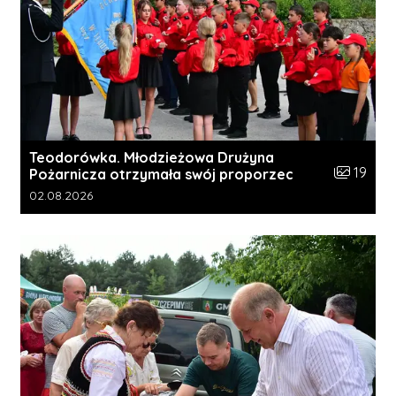
Teodorówka. Młodzieżowa Drużyna
Liczba zdj
19
Pożarnicza otrzymała swój proporzec
Data dodania galerii:
02.08.2026