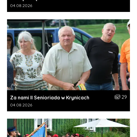
Data dodania galerii:
04.08.2026
Liczba zdj
29
Za nami II Senioriada w Krynicach
Data dodania galerii:
04.08.2026