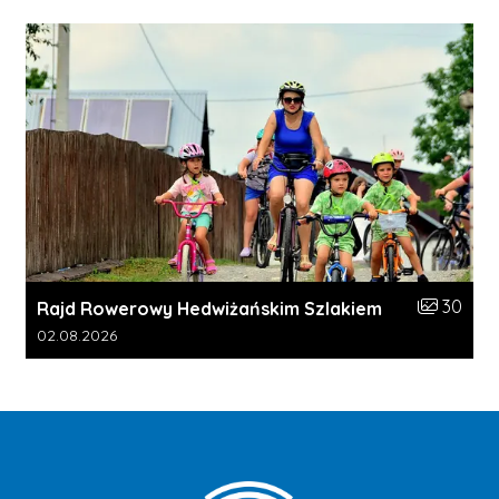
Liczba zdj
30
Rajd Rowerowy Hedwiżańskim Szlakiem
Data dodania galerii:
02.08.2026