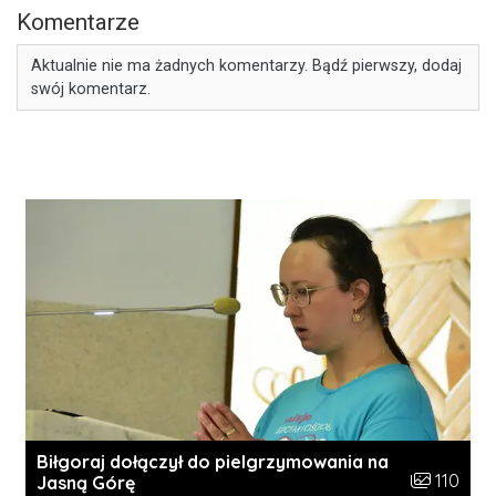
Komentarze
Aktualnie nie ma żadnych komentarzy. Bądź pierwszy, dodaj
swój komentarz.
Biłgoraj dołączył do pielgrzymowania na
Liczba zdję
110
Jasną Górę