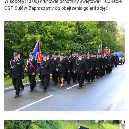
W sobotę (13.06) druhowie ochotnicy świętowali 100-lecie
OSP Sułów. Zapraszamy do obejrzenia galerii zdjęć.