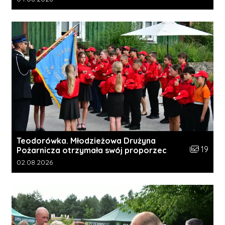
Teodorówka. Młodzieżowa Drużyna
Liczba zdj
19
Pożarnicza otrzymała swój proporzec
Data dodania galerii:
02.08.2026