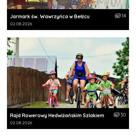
Liczba zdj
14
Jarmark św. Wawrzyńca w Bełżcu
Data dodania galerii:
02.08.2026
Liczba zdj
30
Rajd Rowerowy Hedwiżańskim Szlakiem
Data dodania galerii:
02.08.2026