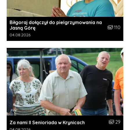
Biłgoraj dołączył do pielgrzymowania na
Liczba zdję
110
Jasną Górę
Data dodania galerii:
04.08.2026
Liczba zdj
29
Za nami II Senioriada w Krynicach
Data dodania galerii:
04.08.2026