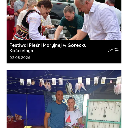
Festiwal Pieśni Maryjnej w Górecku
Liczba zdj
74
Kościelnym
Data dodania galerii:
02.08.2026