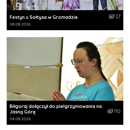
Liczba zdj
27
Festyn u Sołtysa w Gromadzie
Data dodania galerii:
08.08.2026
Biłgoraj dołączył do pielgrzymowania na
Liczba zdję
110
Jasną Górę
Data dodania galerii:
04.08.2026