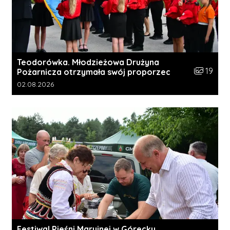
Teodorówka. Młodzieżowa Drużyna
Liczba zdj
19
Pożarnicza otrzymała swój proporzec
Data dodania galerii:
02.08.2026
Festiwal Pieśni Maryjnej w Górecku