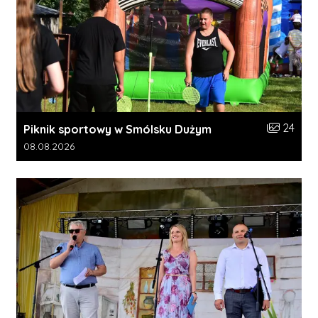
Liczba zdj
24
Piknik sportowy w Smólsku Dużym
Data dodania galerii:
08.08.2026