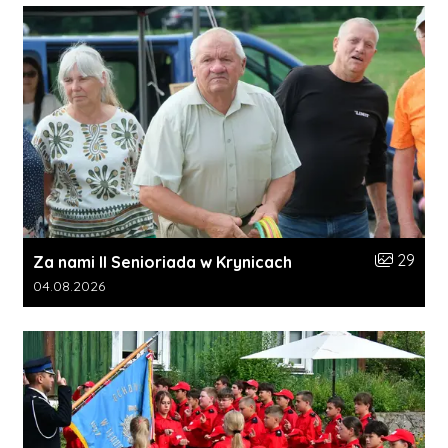
Liczba zdj
29
Za nami II Senioriada w Krynicach
Data dodania galerii:
04.08.2026