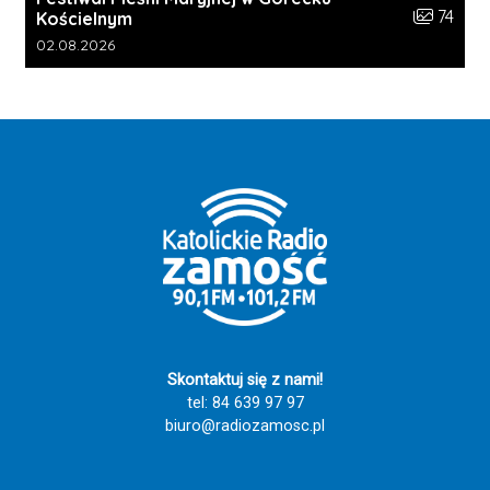
Liczba zdj
74
Kościelnym
Data dodania galerii:
02.08.2026
Skontaktuj się z nami!
tel: 84 639 97 97
biuro@radiozamosc.pl