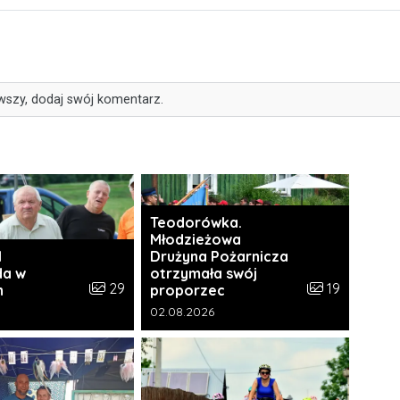
wszy, dodaj swój komentarz.
Teodorówka.
Młodzieżowa
I
Drużyna Pożarnicza
da w
otrzymała swój
i:
Liczba zdjęć w galerii:
Liczba zdjęć w 
29
19
h
proporzec
a galerii:
Data dodania galerii:
02.08.2026