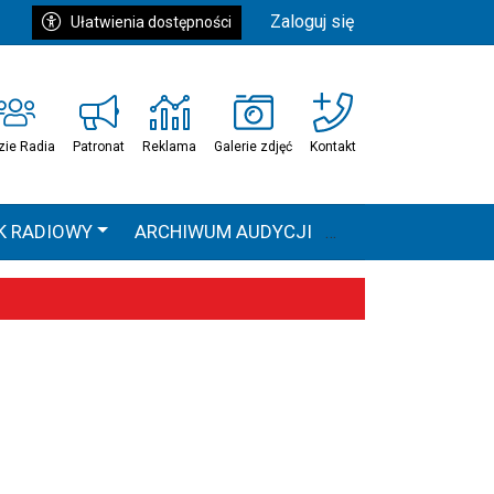
Zaloguj się
Ułatwienia dostępności
zie Radia
Patronat
Reklama
Galerie zdjęć
Kontakt
K RADIOWY
ARCHIWUM AUDYCJI
Ć
HEAVEN TOUR
 statystyki