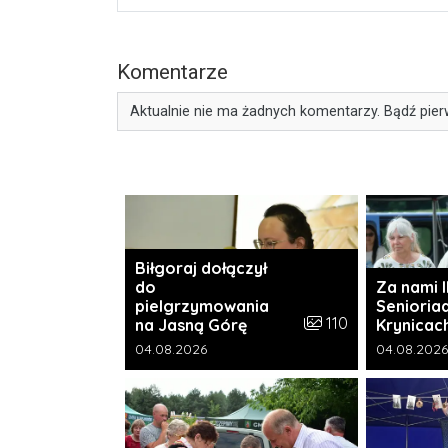
Komentarze
Aktualnie nie ma żadnych komentarzy. Bądź pier
Biłgoraj dołączył
do
Za nami I
pielgrzymowania
Senioria
Liczba zdjęć w galeri
110
na Jasną Górę
Krynicac
Data dodania galerii:
Data dodani
04.08.2026
04.08.2026