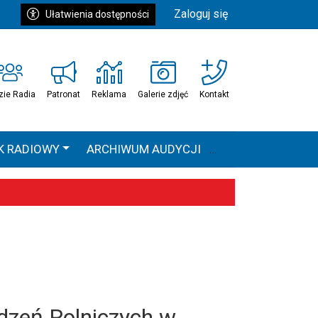
Zaloguj się
Ułatwienia dostępności
zie Radia
Patronat
Reklama
Galerie zdjęć
Kontakt
K RADIOWY
ARCHIWUM AUDYCJI
Ć
HEAVEN TOUR
 statystyki
dzeń Rolniczych w