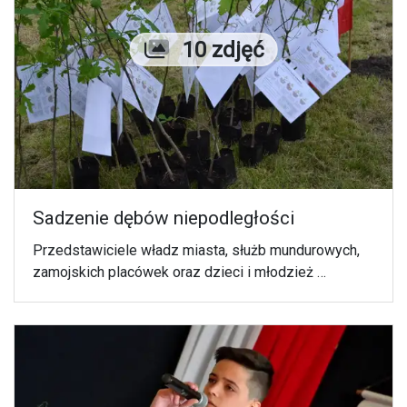
Liczba zdjęć
10 zdjęć
Sadzenie dębów niepodległości
Przedstawiciele władz miasta, służb mundurowych,
zamojskich placówek oraz dzieci i młodzież
zasadzili 15 maja przy ul. Strefowej w Zamościu 60
dębów niepodległości.