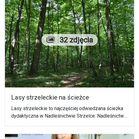
Liczba zdjęć
32 zdjęcia
Lasy strzeleckie na ścieżce
Lasy strzeleckie to najczęściej odwiedzana ścieżka
dydaktyczna w Nadleśnictwie Strzelce. Nadleśnictwo
Strzelce prowadzi edukację społeczeństwa
korzystając z kilku obiektów. Najchętniej odwiedzana
jest ścieżka dydaktyczna "Lasy strzeleckie", zielona