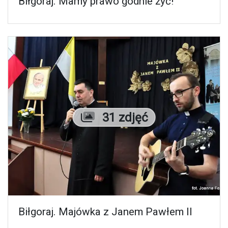
Biłgoraj. Mamy prawo godnie żyć!
Liczba zdjęć
31 zdjęć
Biłgoraj. Majówka z Janem Pawłem II