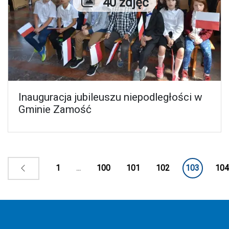
Liczba zdjęć
40 zdjęć
Inauguracja jubileuszu niepodległości w
Gminie Zamość
1
...
100
101
102
103
104