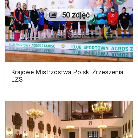
Liczba zdjęć
50 zdjęć
Krajowe Mistrzostwa Polski Zrzeszenia
LZS