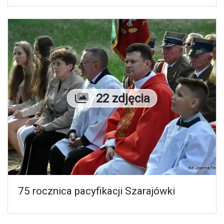
Liczba zdjęć
22 zdjęcia
75 rocznica pacyfikacji Szarajówki