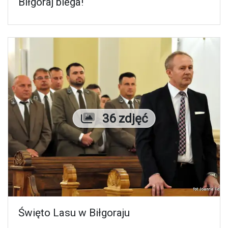
Biłgoraj biega!
Liczba zdjęć
36 zdjęć
Święto Lasu w Biłgoraju