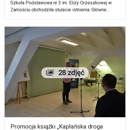
Szkoła Podstawowa nr 3 im. Elizy Orzeszkowej w
Zamościu obchodziła stulecie istnienia. Główne
uroczystości odbyły się 25 maja 2018 r.
Liczba zdjęć
28 zdjęć
Promocja książki „Kapłańska droga