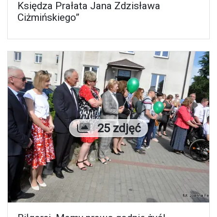
Księdza Prałata Jana Zdzisława
Ciżmińskiego”
Liczba zdjęć
25 zdjęć