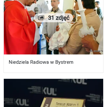
Liczba zdjęć
31 zdjęć
Niedziela Radiowa w Bystrem