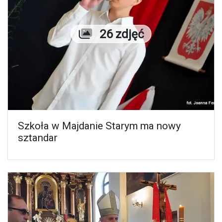
Liczba zdjęć
26 zdjęć
Szkoła w Majdanie Starym ma nowy
sztandar