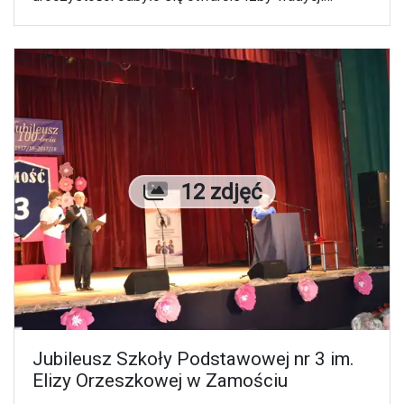
Pożarniczej Komendy Miejskiej Państwowej Straży
Pożarnej w Zamościu.
Liczba zdjęć
12 zdjęć
Jubileusz Szkoły Podstawowej nr 3 im.
Elizy Orzeszkowej w Zamościu