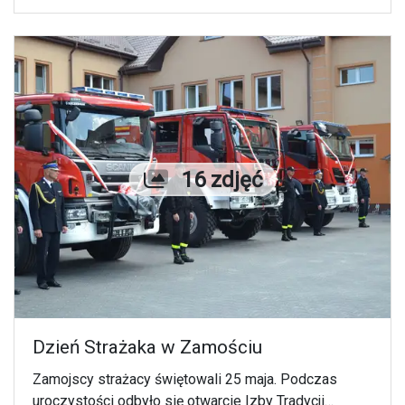
Liczba zdjęć
16 zdjęć
Dzień Strażaka w Zamościu
Zamojscy strażacy świętowali 25 maja. Podczas
uroczystości odbyło się otwarcie Izby Tradycji