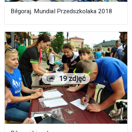
Biłgoraj. Mundial Przedszkolaka 2018
Liczba zdjęć
19 zdjęć