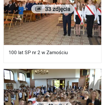
Liczba zdjęć
33 zdjęcia
100 lat SP nr 2 w Zamościu