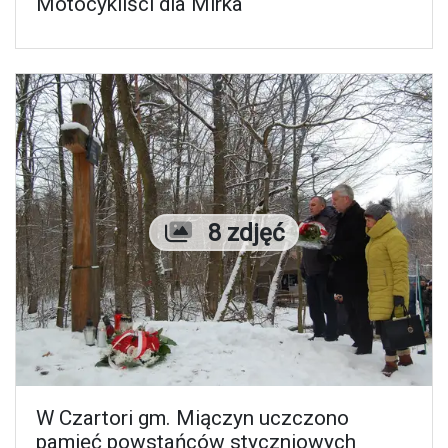
Motocykliści dla Mirka
Liczba zdjęć
8 zdjęć
W Czartori gm. Miączyn uczczono
pamięć powstańców styczniowych