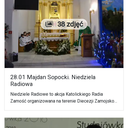
Liczba zdjęć
38 zdjęć
28.01 Majdan Sopocki. Niedziela
Radiowa
Niedziele Radiowe to akcja Katolickiego Radia
Zamość organizowana na terenie Diecezji Zamojsko-
Lubaczowskiej. W niedzielę 28
stycznia, odwiedziliśmy parafię pw. świętego
Tomasza Apostoła w Majdanie Sopockim.