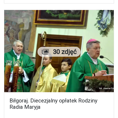
Liczba zdjęć
30 zdjęć
Biłgoraj. Diecezjalny opłatek Rodziny
Radia Maryja