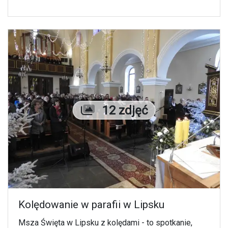
Liczba zdjęć
12 zdjęć
Kolędowanie w parafii w Lipsku
Msza Święta w Lipsku z kolędami - to spotkanie,