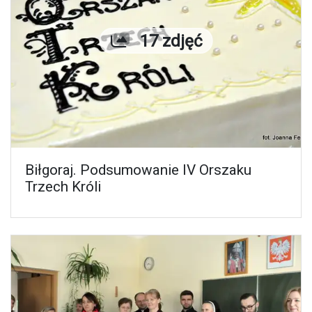
Liczba zdjęć
17 zdjęć
Biłgoraj. Podsumowanie IV Orszaku
Trzech Króli