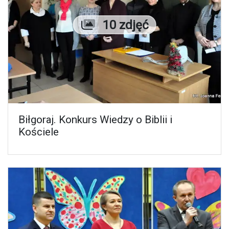
Liczba zdjęć
10 zdjęć
Biłgoraj. Konkurs Wiedzy o Biblii i
Kościele