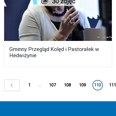
Liczba zdjęć
30 zdjęć
Gminny Przegląd Kolęd i Pastorałek w
Hedwiżynie
1
...
107
108
109
110
111