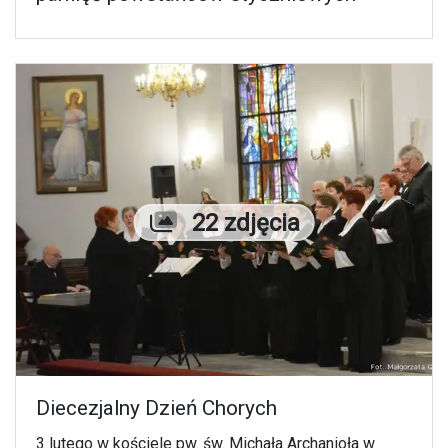
Liczba zdjęć
22 zdjęcia
Diecezjalny Dzień Chorych
3 lutego w kościele pw. św. Michała Archanioła w