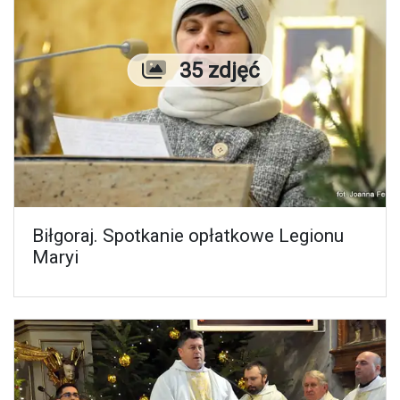
Liczba zdjęć
35 zdjęć
Biłgoraj. Spotkanie opłatkowe Legionu
Maryi