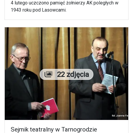
4 lutego uczczono pamięć żołnierzy AK poległych w
1943 roku pod Lasowcami.
Liczba zdjęć
22 zdjęcia
Sejmik teatralny w Tarnogrodzie