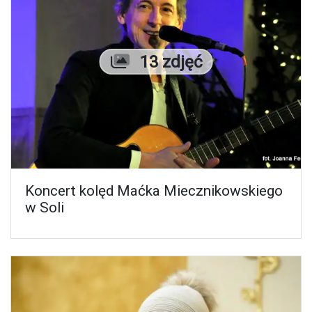
Liczba zdjęć
13 zdjęć
Koncert kolęd Maćka Miecznikowskiego
w Soli