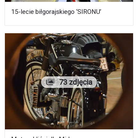
15-lecie biłgorajskiego ‘SIRONU’
Liczba zdjęć
73 zdjęcia