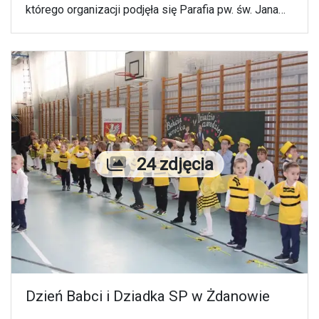
którego organizacji podjęła się Parafia pw. św. Jana
Chrzciciela w Lipsku we współpracy z Samorządem
Gminy Zamość. Spotkanie odbyło się w niedzielę, 28
stycznia.
Liczba zdjęć
24 zdjęcia
Dzień Babci i Dziadka SP w Żdanowie