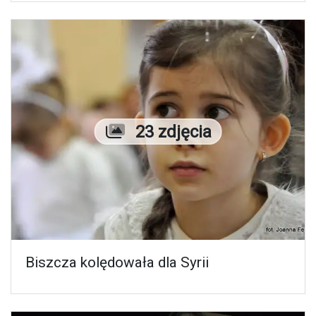
Liczba zdjęć
23 zdjęcia
Biszcza kolędowała dla Syrii