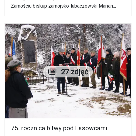
Zamościu biskup zamojsko-lubaczowski Marian
Rojek przewodniczył mszy św. z okazji
Diecezjalnego Dnia Chorych.
Liczba zdjęć
27 zdjęć
75. rocznica bitwy pod Lasowcami