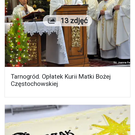
Liczba zdjęć
13 zdjęć
Tarnogród. Opłatek Kurii Matki Bożej
Częstochowskiej