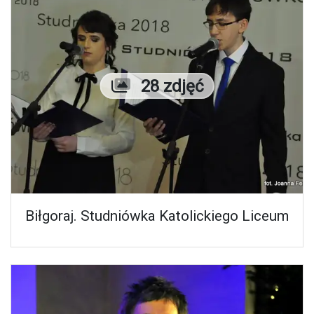
Liczba zdjęć
28 zdjęć
Biłgoraj. Studniówka Katolickiego Liceum