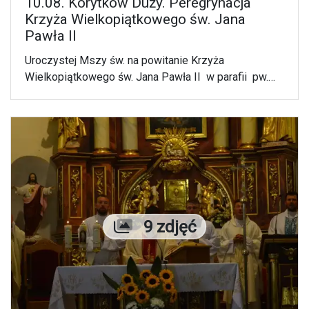
10.08. Korytków Duży. Peregrynacja
Krzyża Wielkopiątkowego św. Jana
Pawła II
Uroczystej Mszy św. na powitanie Krzyża
Wielkopiątkowego św. Jana Pawła II w parafii pw.
Matki Bożej Bolesnej w Korytkowie Dużym
przewodniczył bp Mariusz Leszczyński.
Liczba zdjęć
9 zdjęć