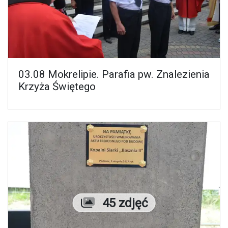
03.08 Mokrelipie. Parafia pw. Znalezienia
Krzyża Świętego
Liczba zdjęć
45 zdjęć