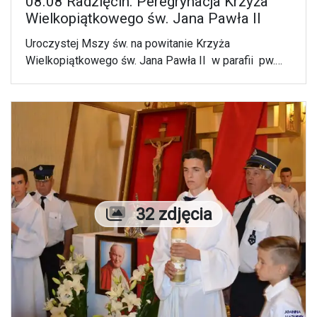
08.08 Radzięcin. Peregrynacja Krzyża
Wielkopiątkowego św. Jana Pawła II
Uroczystej Mszy św. na powitanie Krzyża
Wielkopiątkowego św. Jana Pawła II w parafii pw.
św. Kazimierza Królewicza przewodniczył bp
Mariusz Leszczyński.
Liczba zdjęć
32 zdjęcia