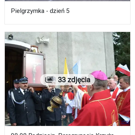
Pielgrzymka - dzień 5
Liczba zdjęć
33 zdjęcia