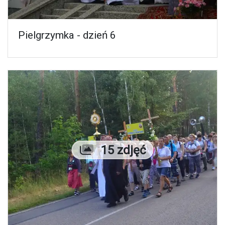
Pielgrzymka - dzień 6
Liczba zdjęć
15 zdjęć