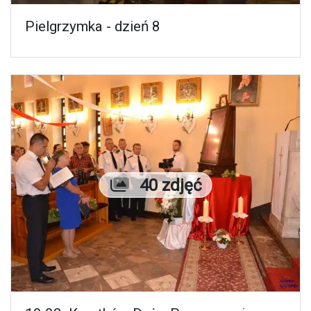
Pielgrzymka - dzień 8
Liczba zdjęć
40 zdjęć