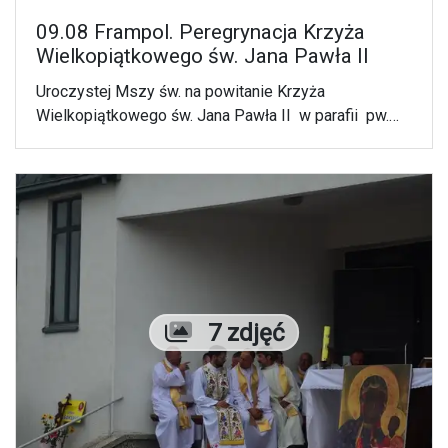
09.08 Frampol. Peregrynacja Krzyża
Wielkopiątkowego św. Jana Pawła II
Uroczystej Mszy św. na powitanie Krzyża
Wielkopiątkowego św. Jana Pawła II w parafii pw.
św. Jana Nepomucena i Matki Bożej Szkaplerznej we
Frampolu przewodniczył bp Mariusz Leszczyński,
który w jej trakcie udzielił blisko 40 osobom
sakramentu bierzmowania.
Liczba zdjęć
7 zdjęć