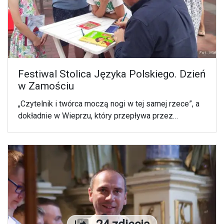
Festiwal Stolica Języka Polskiego. Dzień
w Zamościu
„Czytelnik i twórca moczą nogi w tej samej rzece”, a
dokładnie w Wieprzu, który przepływa przez
Szczebrzeszyn. To ta miejscowość stała się
miejscem Festiwalu Stolica Języka Polskiego.
Trzecią edycję poprzedził w niedzielę (06.08) po raz
pierwszy Dzień w Zamościu. W hetmańskim grodzie
autorzy książek dla dzieci spotkali się ze swoimi
odbiorcami.
Liczba zdjęć