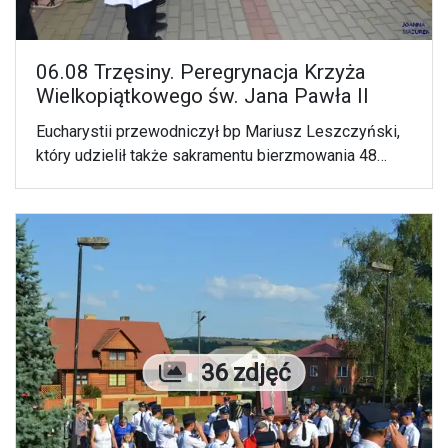
06.08 Trzęsiny. Peregrynacja Krzyża
Wielkopiątkowego św. Jana Pawła II
Eucharystii przewodniczył bp Mariusz Leszczyński,
który udzielił także sakramentu bierzmowania 48
osobom.
Liczba zdjęć
36 zdjęć