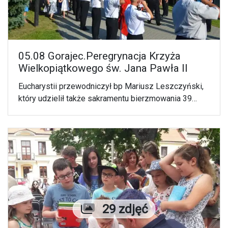
05.08 Gorajec.Peregrynacja Krzyża
Wielkopiątkowego św. Jana Pawła II
Eucharystii przewodniczył bp Mariusz Leszczyński,
który udzielił także sakramentu bierzmowania 39
osobom.
Liczba zdjęć
29 zdjęć