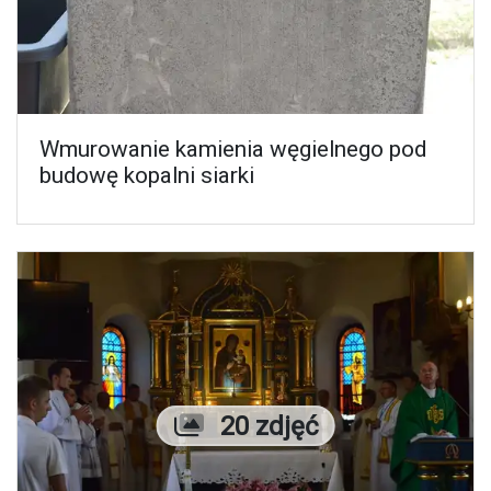
Wmurowanie kamienia węgielnego pod
budowę kopalni siarki
Liczba zdjęć
20 zdjęć