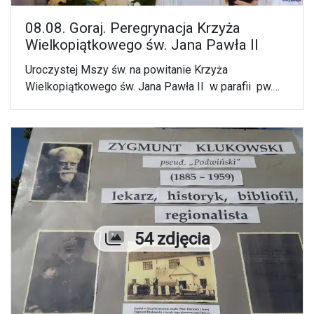
08.08. Goraj. Peregrynacja Krzyża
Wielkopiątkowego św. Jana Pawła II
Uroczystej Mszy św. na powitanie Krzyża
Wielkopiątkowego św. Jana Pawła II w parafii pw.
św. Bartłomieja i św. Stanisława Biskupa i Męczennika
przewodniczył bp Mariusz Leszczyński.
Liczba zdjęć
54 zdjęcia