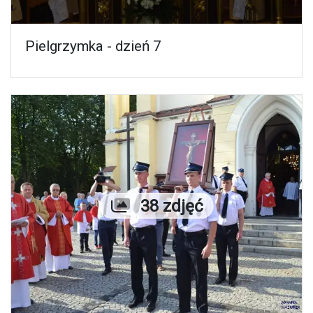
Pielgrzymka - dzień 7
Liczba zdjęć
38 zdjęć