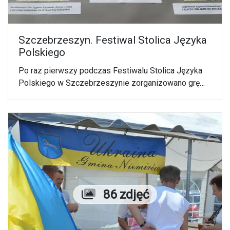
Szczebrzeszyn. Festiwal Stolica Języka
Polskiego
Po raz pierwszy podczas Festiwalu Stolica Języka
Polskiego w Szczebrzeszynie zorganizowano grę
uliczną przybliżającą osobę dra Zygmunta
Klukowskiego, lekarza, bibliofila, działacza, który
przez wiele lat tam mieszkał.
Liczba zdjęć
86 zdjęć