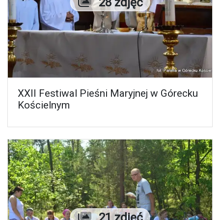
Liczba zdjęć
28 zdjęć
XXII Festiwal Pieśni Maryjnej w Górecku
Kościelnym
Liczba zdjęć
21 zdjęć