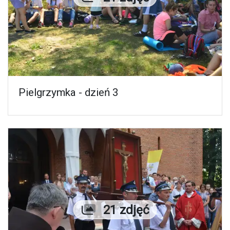
Pielgrzymka - dzień 3
Liczba zdjęć
21 zdjęć