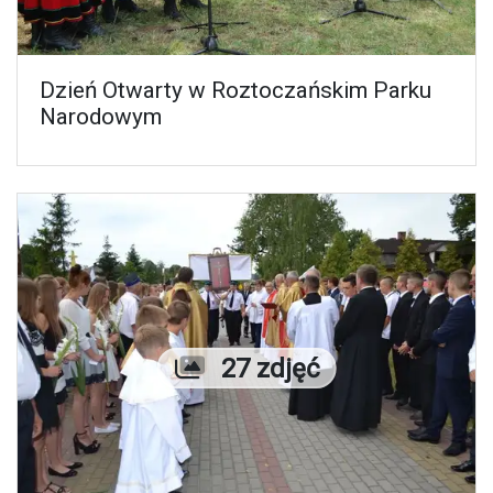
Dzień Otwarty w Roztoczańskim Parku
Narodowym
Liczba zdjęć
27 zdjęć