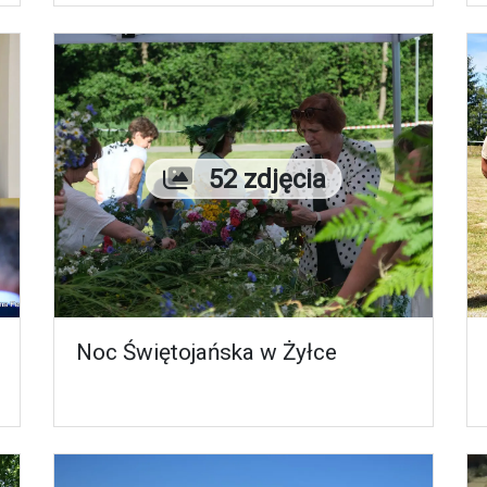
Liczba zdjęć
52 zdjęcia
Noc Świętojańska w Żyłce