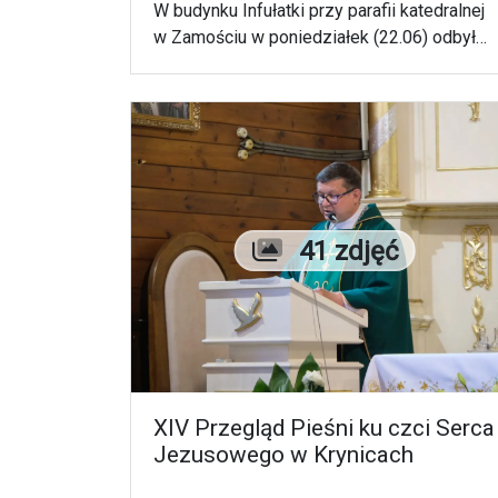
W budynku Infułatki przy parafii katedralnej
w Zamościu w poniedziałek (22.06) odbyło
się spotkanie promujące najnowszy tom
komentarza teologiczno-pastoralnego do
ksiąg Starego Testamentu wydanego przez
wydawnictwo Pallotinum. Publikację
współtworzył biblista, moderator Działa
Biblijnego w Diecezji Zamojsko-
Lubaczowskiej ks. dr Sławomir Korona.
Liczba zdjęć
41 zdjęć
XIV Przegląd Pieśni ku czci Serca
Jezusowego w Krynicach