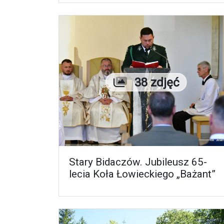
Liczba zdjęć
38 zdjęć
Stary Bidaczów. Jubileusz 65-
lecia Koła Łowieckiego „Bażant”