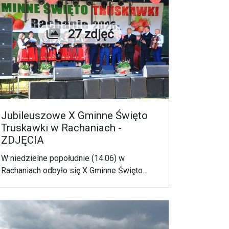
Liczba zdjęć
27 zdjęć
Jubileuszowe X Gminne Święto
Truskawki w Rachaniach -
ZDJĘCIA
W niedzielne popołudnie (14.06) w
Rachaniach odbyło się X Gminne Święto
Truskawki.