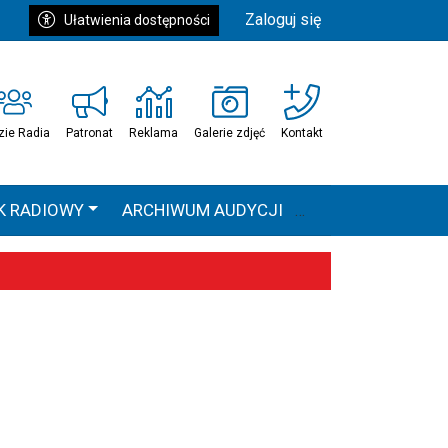
Zaloguj się
Ułatwienia dostępności
zie Radia
Patronat
Reklama
Galerie zdjęć
Kontakt
K RADIOWY
ARCHIWUM AUDYCJI
Ć
HEAVEN TOUR
 statystyki