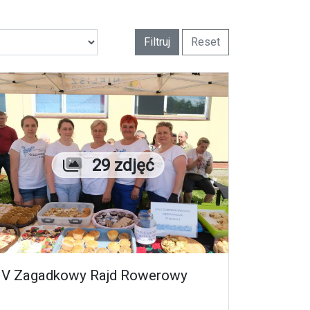
Filtruj
Reset
Liczba zdjęć
29 zdjęć
V Zagadkowy Rajd Rowerowy