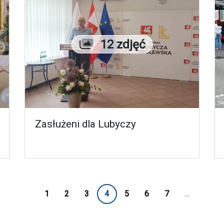
Liczba zdjęć
12 zdjęć
Zasłużeni dla Lubyczy
1
2
3
4
5
6
7
...