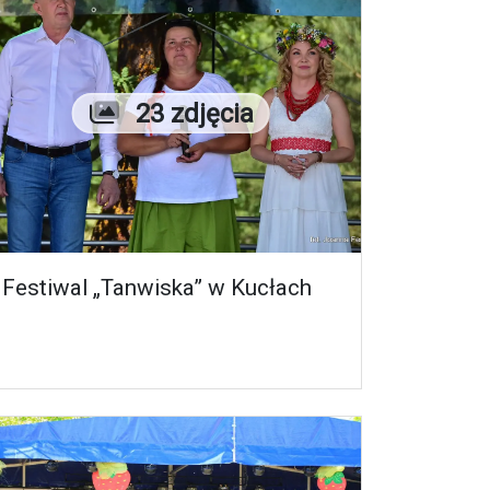
Liczba zdjęć
23 zdjęcia
Festiwal „Tanwiska” w Kucłach