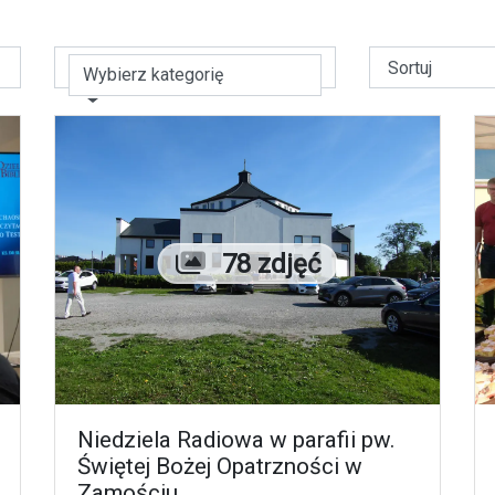
Wybierz kategorię
Liczba zdjęć
78 zdjęć
Niedziela Radiowa w parafii pw.
Świętej Bożej Opatrzności w
Zamościu