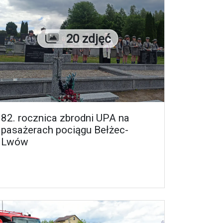
Liczba zdjęć
20 zdjęć
82. rocznica zbrodni UPA na
pasażerach pociągu Bełżec-
Lwów