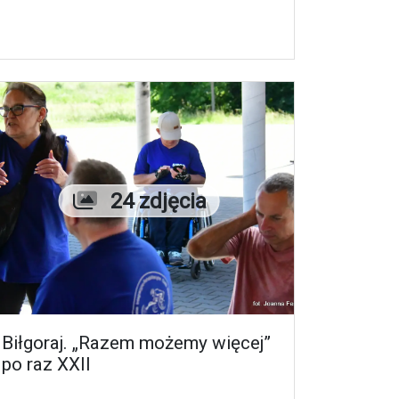
Liczba zdjęć
24 zdjęcia
Biłgoraj. „Razem możemy więcej”
po raz XXII