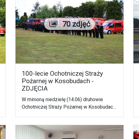
Liczba zdjęć
70 zdjęć
100-lecie Ochotniczej Straży
Pożarnej w Kosobudach -
ZDJĘCIA
W minioną niedzielę (14.06) druhowie
Ochotniczej Straży Pożarnej w Kosobudach
świętowali jubileusz 100-lecia istnienia
jednostki.