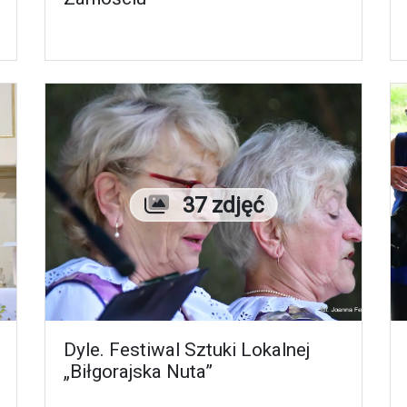
Liczba zdjęć
37 zdjęć
Dyle. Festiwal Sztuki Lokalnej
„Biłgorajska Nuta”