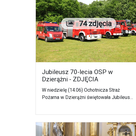
Liczba zdjęć
74 zdjęcia
Jubileusz 70-lecia OSP w
Dzierążni - ZDJĘCIA
W niedzielę (14.06) Ochotnicza Straż
Pożarna w Dzierążni świętowała Jubileusz
70-lecia powstania jednostki.