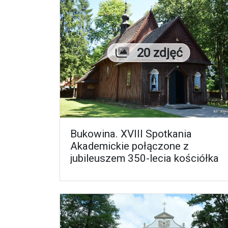
Liczba zdjęć
20 zdjęć
Bukowina. XVIII Spotkania
Akademickie połączone z
jubileuszem 350-lecia kościółka