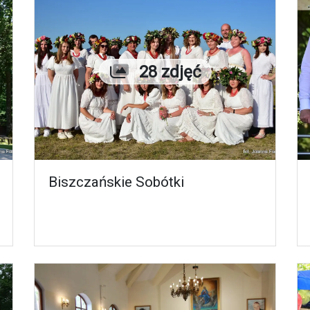
Liczba zdjęć
28 zdjęć
Biszczańskie Sobótki