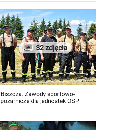
Liczba zdjęć
32 zdjęcia
Biszcza. Zawody sportowo-
pożarnicze dla jednostek OSP