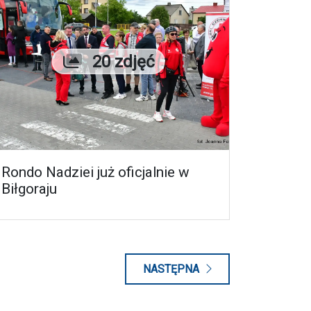
Liczba zdjęć
20 zdjęć
Rondo Nadziei już oficjalnie w
Biłgoraju
NASTĘPNA