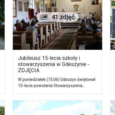
Liczba zdjęć
41 zdjęć
Jubileusz 15-lecia szkoły i
stowarzyszenia w Gdeszynie -
ZDJĘCIA
W poniedziałek (15.06) Gdeszyn świętował
15-lecie powstania Stowarzyszenia
Miłośników Ziemi Gdeszyńskiej oraz
Publicznej Szkoły Podstawowej im. Bł. Ks.
Zygmunta Pisarskiego.