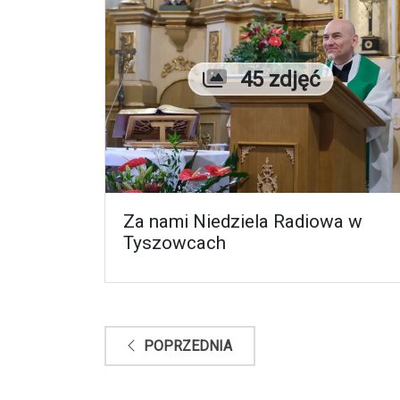
Liczba zdjęć
45 zdjęć
Za nami Niedziela Radiowa w
Tyszowcach
POPRZEDNIA