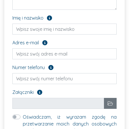
Pole opcjonalne
Imię i nazwisko
Pole opcjonalne
Adres e-mail
Pole opcjonalne
Numer telefonu
Załącz pliki, które chcesz wysłać. Pole opcjon
Załączniki
Wybrane pliki
Wybierz p
Oświadczam, iż wyrażam zgodę na
przetwarzanie moich danych osobowych