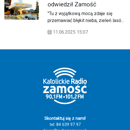
odwiedził Zamość
"Tu z wyjątkową mocą zdaje się
przemawiać błękit nieba, zieleń lasów
i pól, srebro jezior i rzek. Tu śpiew
11.06.2025 15:07
ptaków brzmi szczególnie znajomo –
po polsku". Jutro, 12 czerwca, mija 26
lat od chwili, gdy papież Jan Paweł II
wypowiedział te słowa podczas
wizyty w Zamościu.
Skontaktuj się z nami!
tel: 84 639 97 97