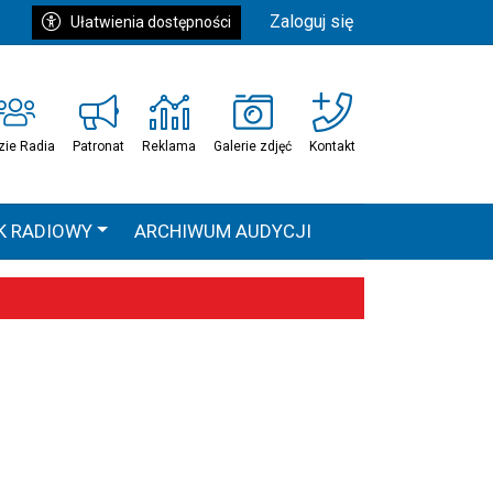
Zaloguj się
Ułatwienia dostępności
zie Radia
Patronat
Reklama
Galerie zdjęć
Kontakt
K RADIOWY
ARCHIWUM AUDYCJI
Ć
HEAVEN TOUR
 statystyki