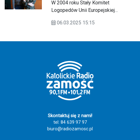
logopedy
W 2004 roku Stały Komitet
Logopedów Unii Europejskiej
ustanowił 6 marca Europejskim Dniem
06.03.2025 15:15
Logopedy. W Polsce jest on
obchodzony od 2007 roku, a jego
celem jest zwiększenie świadomości
na temat logopedii, zadań osób
zajmujących się tą dziedziną oraz ich
pracy nad poprawną wymową i
zaburzeniami komunikacyjnymi.
Skontaktuj się z nami!
tel: 84 639 97 97
biuro@radiozamosc.pl