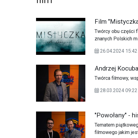
Film "Mistyczk
Twórcy obu części fi
znanych Polskich mi
formę dokumentu fab
26.04.2024 15:
na mistyce życia d
Andrzej Kocub
Twórca filmowy, ws
28.03.2024 09:
"Powołany" - hi
Tematem piątkowego 
filmowego jakim jes