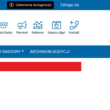
Zaloguj się
Ułatwienia dostępności
zie Radia
Patronat
Reklama
Galerie zdjęć
Kontakt
K RADIOWY
ARCHIWUM AUDYCJI
Ć
HEAVEN TOUR
 statystyki