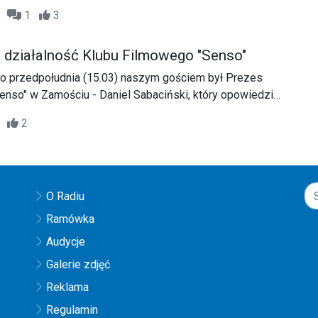
i filmu opowiedział ich współtwórca, producent i
57
1
3
ndrzej Kocuba.
 - działalność Klubu Filmowego "Senso"
 przedpołudnia (15.03) naszym gościem był Prezes
nso" w Zamościu - Daniel Sabaciński, który opowiedział
iałalności Klubu i zainteresowaniu kinematografią.
54
2
O Radiu
Ramówka
Audycje
Galerie zdjęć
Reklama
Regulamin