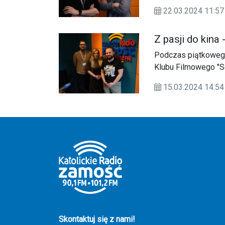
tworzeniu obu częśc
22.03.2024 11:
operator kamery - A
Z pasji do kina
Podczas piątkowego
Klubu Filmowego "Se
o powstaniu oraz dz
15.03.2024 14:
Skontaktuj się z nami!