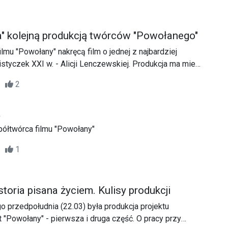
a" kolejną produkcją twórców "Powołanego"
lmu "Powołany" nakręcą film o jednej z najbardziej
styczek XXI w. - Alicji Lenczewskiej. Produkcja ma mieć
ularyzowanego, którego treść skupiać się będzie m.in.
42
2
uchowego.
a
półtwórca filmu "Powołany"
22
1
storia pisana życiem. Kulisy produkcji
przedpołudnia (22.03) była produkcja projektu
t "Powołany" - pierwsza i druga część. O pracy przy