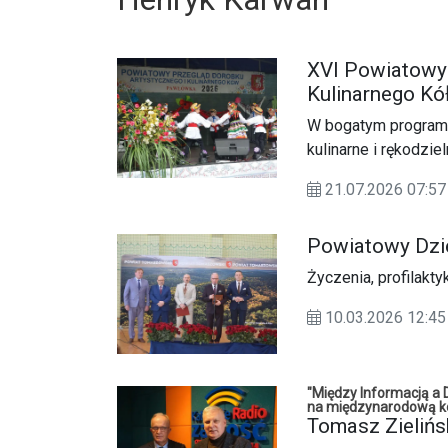
XVI Powiatowy 
Kulinarnego K
W bogatym programie
kulinarne i rękodzi
21.07.2026 07:57
Powiatowy Dzi
Życzenia, profilakt
10.03.2026 12:45
"Między Informacją a 
na międzynarodową k
Tomasz Zielińs