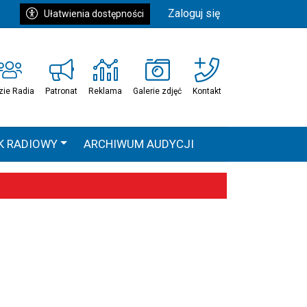
Zaloguj się
Ułatwienia dostępności
zie Radia
Patronat
Reklama
Galerie zdjęć
Kontakt
K RADIOWY
ARCHIWUM AUDYCJI
Ć
HEAVEN TOUR
 statystyki