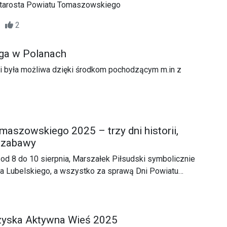
Starosta Powiatu Tomaszowskiego
34
2
ga w Polanach
ji była możliwa dzięki środkom pochodzącym m.in z
maszowskiego 2025 – trzy dni historii,
ej zabawy
od 8 do 10 sierpnia, Marszałek Piłsudski symbolicznie
 Lubelskiego, a wszystko za sprawą Dni Powiatu
5 czyli historycznego święta pełnego atrakcji, pokazów
zyska Aktywna Wieś 2025