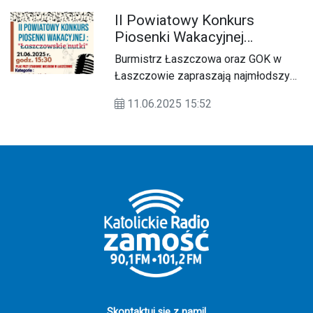
II Powiatowy Konkurs
Piosenki Wakacyjnej
"Łaszczowskie nutki"
Burmistrz Łaszczowa oraz GOK w
Łaszczowie zapraszają najmłodszych
mieszkańców regionu do udziału w
11.06.2025 15:52
drugiej edycji Powiatowego Konkursu
Piosenki Wakacyjnej pod hasłem
"Łaszczowskie nutki". Przesłuchania
odbędą się 21 czerwca, w pierwszy
dzień lata.
Skontaktuj się z nami!