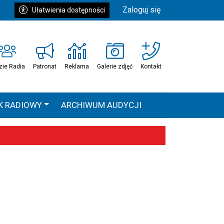
Zaloguj się
Ułatwienia dostępności
zie Radia
Patronat
Reklama
Galerie zdjęć
Kontakt
K RADIOWY
ARCHIWUM AUDYCJI
Ć
HEAVEN TOUR
 statystyki