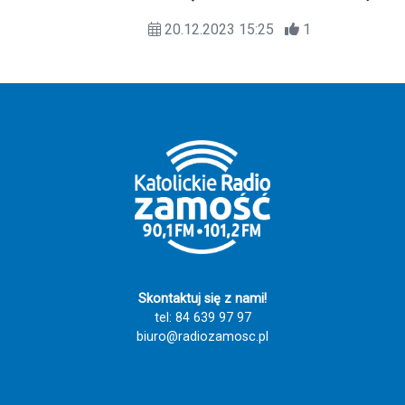
Adwencie skorzystać z rekolekcji w
20.12.2023 15:25
1
parafii. Tych z Państwa oraz
wszystkich radiosłuchaczy nasze
radio już od czwartku (21.12)
zaprasza na cykl radiowych rekolekcji.
Będą to tzw. "rekolekcje ostatniej
szansy".
Skontaktuj się z nami!
tel: 84 639 97 97
biuro@radiozamosc.pl