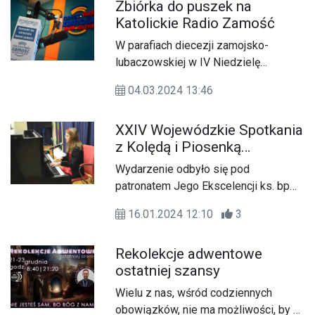
Zbiórka do puszek na
Katolickie Radio Zamość
W parafiach diecezji zamojsko-
lubaczowskiej w IV Niedzielę
Wielkiego Postu (10.03) zbierane
04.03.2024 13:46
będą ofiary do puszek na rzecz
Katolickiego Radia Zamość.
XXIV Wojewódzkie Spotkania
z Kolędą i Piosenką
Świąteczną Zamość 2024
Wydarzenie odbyło się pod
patronatem Jego Ekscelencji ks. bp
Mariana Rojka
16.01.2024 12:10
3
Rekolekcje adwentowe
ostatniej szansy
Wielu z nas, wśród codziennych
obowiązków, nie ma możliwości, by w