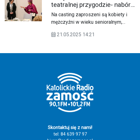
teatralnej przygodzie- nabór
do teatru
Na casting zaproszeni są kobiety i
mężczyźni w wieku senioralnym,
którzy chcą nie tylko rozwijać pamięć i
21.05.2025 14:21
umiejętności sceniczne, ale przede
wszystkim kreatywnie spędzać czas
w gronie rówieśników.
Skontaktuj się z nami!
tel: 84 639 97 97