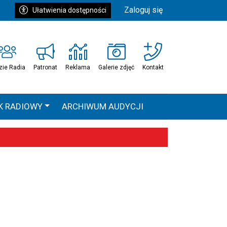
Zaloguj się
Ułatwienia dostępności
zie Radia
Patronat
Reklama
Galerie zdjęć
Kontakt
K RADIOWY
ARCHIWUM AUDYCJI
Ć
HEAVEN TOUR
 statystyki