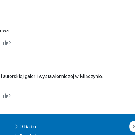
kowa
32
2
l autorskiej galerii wystawienniczej w Miączynie,
35
2
O Radiu