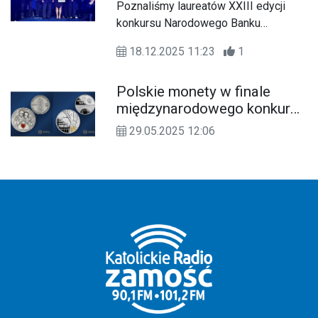
„Redakcja 2025 roku”
Poznaliśmy laureatów XXIII edycji
konkursu Narodowego Banku
Polskiego dla dziennikarzy
18.12.2025 11:23
1
ekonomicznych. Tytuł „Redakcja 2025
roku” otrzymała nasza diecezjalna
Polskie monety w finale
rozgłośnia Katolickiego Radia
międzynarodowego konkursu
Zamość.
Coin of the Year 2025
29.05.2025 12:06