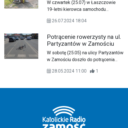
W czwartek (25.07) w Łaszczowie
19-letni kierowca samochodu
osobowego jadąc autem, na łuku drogi
26.07.2024 18:04
zjechał na przeciwległy pas i uderzył
w jadącego z naprzeciwka 71-
Potrącenie rowerzysty na ul.
letniego rowerzystę.
Partyzantów w Zamościu
W sobotę (25.05) na ulicy Partyzantów
w Zamościu doszło do potrącenia
rowerzysty.
28.05.2024 11:00
1