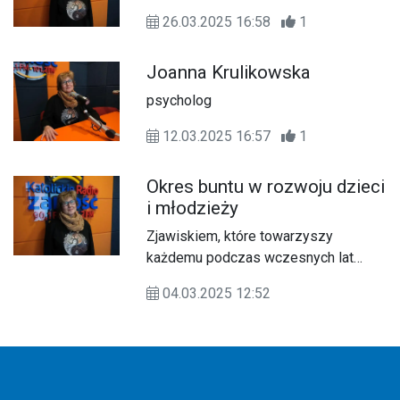
26.03.2025 16:58
1
Joanna Krulikowska
psycholog
12.03.2025 16:57
1
Okres buntu w rozwoju dzieci
i młodzieży
Zjawiskiem, które towarzyszy
każdemu podczas wczesnych lat
życia i okresu dojrzewania, jest
04.03.2025 12:52
sprzeciw i chęć stawiania na swoim,
co często określamy jako bunt
kilkulatka, a następnie bunt nastolatka.
Są to naturalne procesy rozwojowe i
etapy kształtowania świadomości