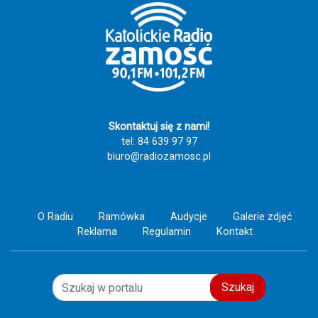
oraz odpowiednich postaw dzieci i
młodzieży, a rolą dorosłych powinno
być umiejętne stawianie granic i
budowanie zdrowych relacji.
Skontaktuj się z nami!
tel: 84 639 97 97
biuro@radiozamosc.pl
O Radiu
Ramówka
Audycje
Galerie zdjęć
Reklama
Regulamin
Kontakt
Szukaj