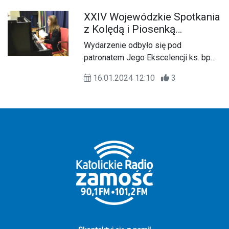
XXIV Wojewódzkie Spotkania
z Kolędą i Piosenką
Świąteczną Zamość 2024
Wydarzenie odbyło się pod
patronatem Jego Ekscelencji ks. bp
Mariana Rojka
16.01.2024 12:10
3