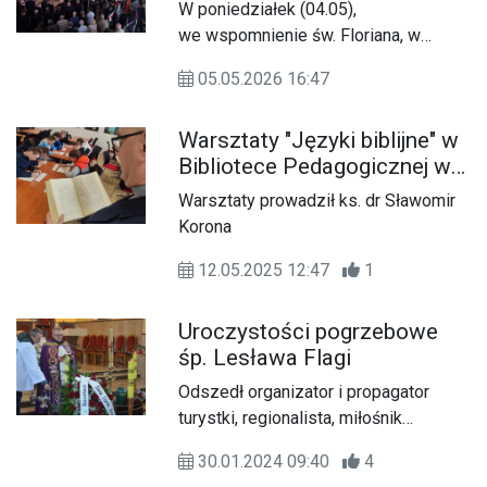
zamojskiego
W poniedziałek (04.05),
we wspomnienie św. Floriana, w
kościele pw. Miłosierdzia Bożego w
05.05.2026 16:47
Zamościu odbyła się uroczysta Msza
św. w intencji strażaków z powiatu
Warsztaty "Języki biblijne" w
zamojskiego i ich rodzin.
Bibliotece Pedagogicznej w
Zamościu
Warsztaty prowadził ks. dr Sławomir
Korona
12.05.2025 12:47
1
Uroczystości pogrzebowe
śp. Lesława Flagi
Odszedł organizator i propagator
turystki, regionalista, miłośnik
geografii, historii i przyrody...
30.01.2024 09:40
4