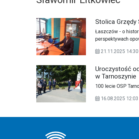
Stolica Grzędy 
Łaszczów - o histor
perspektywach opow
Rady Gminy Ulhówe
21.11.2025 14:
Uroczystość ods
w Tarnoszynie
100 lecie OSP Tarn
16.08.2025 12: