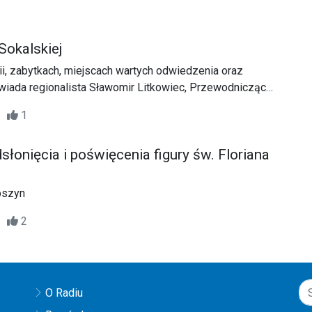
Sokalskiej
ii, zabytkach, miejscach wartych odwiedzenia oraz
iada regionalista Sławomir Litkowiec, Przewodniczący
k.
30
1
łonięcia i poświęcenia figury św. Floriana
oszyn
03
2
O Radiu