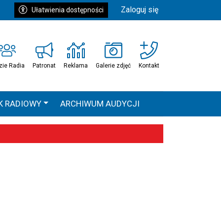
Zaloguj się
Ułatwienia dostępności
zie Radia
Patronat
Reklama
Galerie zdjęć
Kontakt
K RADIOWY
ARCHIWUM AUDYCJI
Ć
HEAVEN TOUR
 statystyki