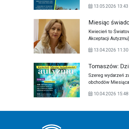
Specjalnych.
13.05.2026 13:43
Miesiąc świad
Kwiecień to Świato
Akceptacji Autyzmu)
empatii wobec osób
13.04.2026 11:30
do nauczenia i zro
Wychowawczy co rok
Tomaszów: Dzi
na temat autyzmu p
wydarzeń w ramach
Szereg wydarzeń z
wysłuchania rozmow
obchodów Miesiąca
w Tomaszowie Lube
10.04.2026 15:48