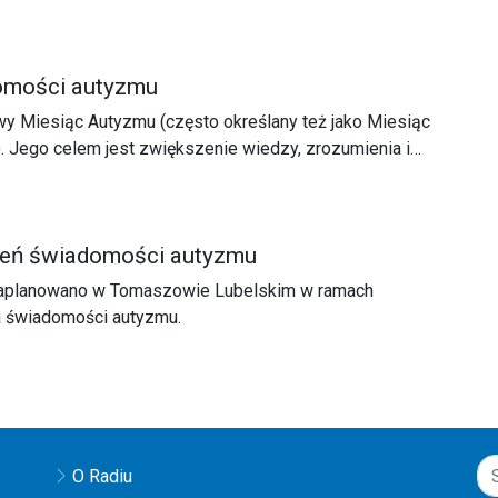
omości autyzmu
wy Miesiąc Autyzmu (często określany też jako Miesiąc
. Jego celem jest zwiększenie wiedzy, zrozumienia i
 w spektrum autyzmu. W tym temacie ciągle mamy wiele
bienia. Tomaszowski Specjalny Ośrodek Szkolno-
u organizuje wydarzenia, które mają wiedzę społeczną
eń świadomości autyzmu
oszerzać. W tym roku również zaplanowano szereg
 Dnia Świadomości Autyzmu. Zapraszamy do
aplanowano w Tomaszowie Lubelskim w ramach
y z Eweliną Mróz, dyrektor SOSW im. Janusza Korczaka
 świadomości autyzmu.
lskim.
O Radiu