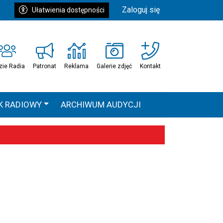
Zaloguj się
Ułatwienia dostępności
zie Radia
Patronat
Reklama
Galerie zdjęć
Kontakt
K RADIOWY
ARCHIWUM AUDYCJI
Ć
HEAVEN TOUR
 statystyki