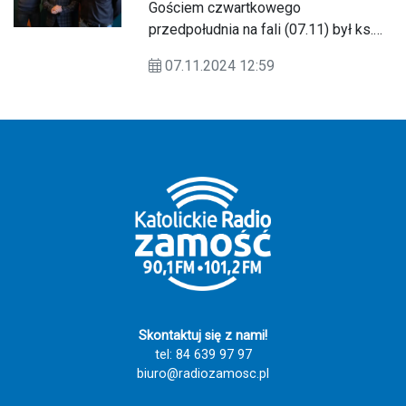
Gościem czwartkowego
przedpołudnia na fali (07.11) był ks.
Mariusz Skakuj - rejonowy opiekun
07.11.2024 12:59
dzieł misyjnych i koordynator projektu
Misja Afryka, który opowiedział o
ostatnim wyjeździe na Madagaskar,
jaki miał miejsce w drugiej połowie
października.
Skontaktuj się z nami!
tel: 84 639 97 97
biuro@radiozamosc.pl