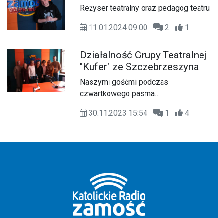
Reżyser teatralny oraz pedagog teatru
11.01.2024 09:00
2
1
Działalność Grupy Teatralnej
"Kufer" ze Szczebrzeszyna
Naszymi gośćmi podczas
czwartkowego pasma
przedpołudniowego były
30.11.2023 15:54
1
4
przedstawicielki Grupy Teatralnej
"Kufer" z Miejskiego Domu Kultury w
Szczebrzeszynie pod opieką
instruktor Agnieszki Pańczyk.