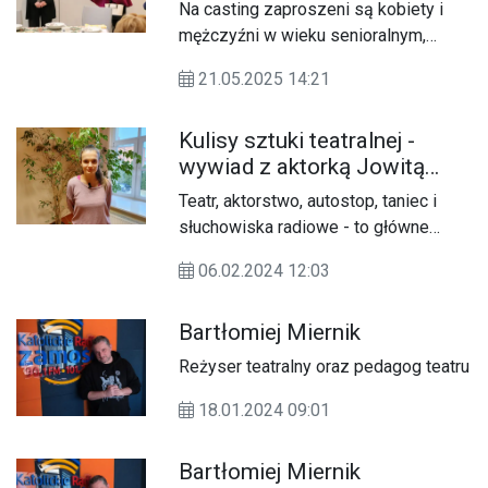
do teatru
Na casting zaproszeni są kobiety i
mężczyźni w wieku senioralnym,
którzy chcą nie tylko rozwijać pamięć i
21.05.2025 14:21
umiejętności sceniczne, ale przede
wszystkim kreatywnie spędzać czas
Kulisy sztuki teatralnej -
w gronie rówieśników.
wywiad z aktorką Jowitą
Stępniak
Teatr, aktorstwo, autostop, taniec i
słuchowiska radiowe - to główne
tematy rozmowy z Jowitą Stępniak,
06.02.2024 12:03
która opowiedziała o swojej
przygodzie na deskach teatru w
Bartłomiej Miernik
perspektywie doświadczeń
życiowych.
Reżyser teatralny oraz pedagog teatru
18.01.2024 09:01
Bartłomiej Miernik