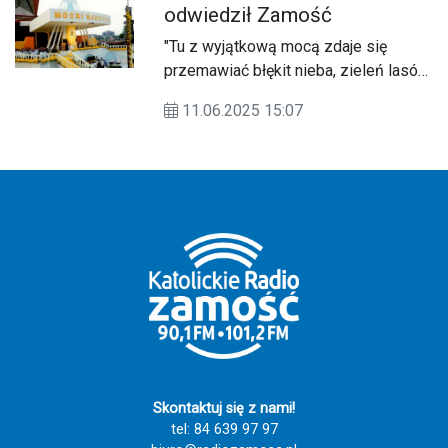
odwiedził Zamość
"Tu z wyjątkową mocą zdaje się
przemawiać błękit nieba, zieleń lasów
i pól, srebro jezior i rzek. Tu śpiew
11.06.2025 15:07
ptaków brzmi szczególnie znajomo –
po polsku". Jutro, 12 czerwca, mija 26
lat od chwili, gdy papież Jan Paweł II
wypowiedział te słowa podczas
wizyty w Zamościu.
Skontaktuj się z nami!
tel: 84 639 97 97