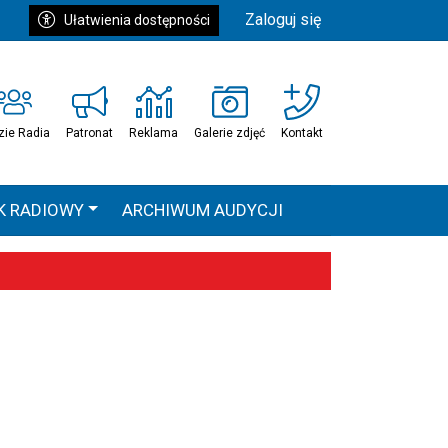
Zaloguj się
Ułatwienia dostępności
zie Radia
Patronat
Reklama
Galerie zdjęć
Kontakt
K RADIOWY
ARCHIWUM AUDYCJI
Ć
HEAVEN TOUR
 statystyki