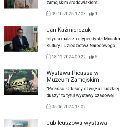
zamojskim środowiskiem
plastycznym.
09.10.2025 17:03
1
Jan Kaźmierczuk
artysta malarz i stypendysta Ministra
Kultury i Dziedzictwa Narodowego
18.12.2024 09:22
5
Wystawa Picassa w
Muzeum Zamojskim
"Picasso: Odsłony dźwięku i ludzkiej
duszy" to tytuł wystawy czasowej,
którą można oglądać od 5 czerwca do
05.06.2024 13:02
2 lipca br. w Muzeum Zamojskim w
Zamościu.
Jubileuszowa wystawa