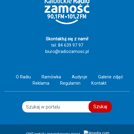
przez Kluby Wolontariusza w
Zamościu i powiatu zamojskiego.
Skontaktuj się z nami!
tel: 84 639 97 97
biuro@radiozamosc.pl
O Radiu
Ramówka
Audycje
Galerie zdjęć
Reklama
Regulamin
Kontakt
Szukaj