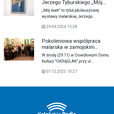
Jerzego Tyburskiego ,,Mój
teatr"
,,Mój teatr" to tytuł jubileuszowej
wystawy malarskiej Jerzego
Tyburskiego, który ma za sobą 35 lat
29.04.2024 13:28
pracy twórczej.
Pokoleniowa współpraca
malarska w zamojskim
"Okrąglaku"
W środę (29.11) w Osiedlowym Domu
Kultury "OKRĄGLAK" przy ul.
Wyszyńskiego 28A w Zamościu,
01.12.2023 10:27
odbył się malarski wernisaż rysunków
"Portret Seniora", które stworzyli
uczniowie z Państwowego Liceum
Sztuk Plastycznych im. Bernarda
Morando w Zamościu w ramach
konkursu na inicjatywę na rzecz
społeczności lokalnej, realizowaną