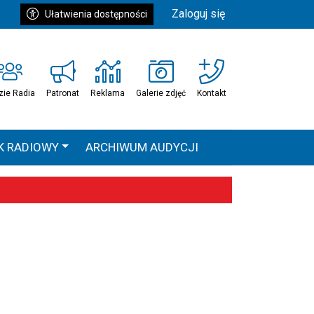
Zaloguj się
Ułatwienia dostępności
zie Radia
Patronat
Reklama
Galerie zdjęć
Kontakt
K RADIOWY
ARCHIWUM AUDYCJI
Ć
HEAVEN TOUR
 statystyki