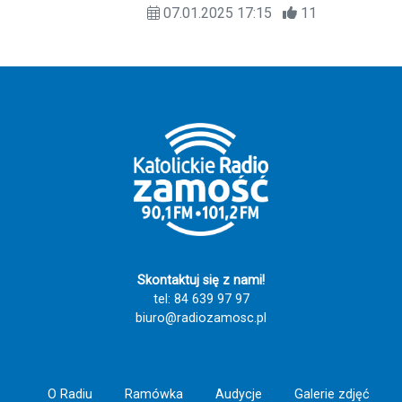
07.01.2025 17:15
11
Króli, który odbył się pod hasłem
„Kłaniajcie się królowie”.
Skontaktuj się z nami!
tel: 84 639 97 97
biuro@radiozamosc.pl
O Radiu
Ramówka
Audycje
Galerie zdjęć