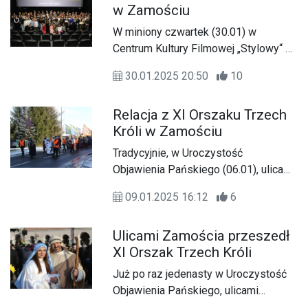
w Zamościu
W miniony czwartek (30.01) w
Centrum Kultury Filmowej „Stylowy“ w
Zamościu, odbyła się uroczysta gala
30.01.2025 20:50
10
podsumowująca XI Orszak Trzech
Króli, który 6 stycznia przeszedł
Relacja z XI Orszaku Trzech
ulicami naszego miasta. Był to czas
Króli w Zamościu
wspomnień i podziękowań dla
wszystkich, którzy zaangażowali się
Tradycyjnie, w Uroczystość
w organizację tego wydarzenia.
Objawienia Pańskiego (06.01), ulicami
Zamościa przeszedł Orszak Trzech
09.01.2025 16:12
6
Króli. Zapraszamy do wysłuchania
relacji z tego wspólnotowego
Ulicami Zamościa przeszedł
wydarzenia.
XI Orszak Trzech Króli
Już po raz jedenasty w Uroczystość
Objawienia Pańskiego, ulicami
Zamościa przeszedł Orszak Trzech