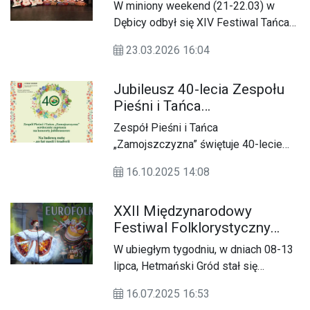
Festiwalu Tańca „Złoty Gryf”
W miniony weekend (21-22.03) w
Dębicy odbył się XIV Festiwal Tańca
„Złoty Gryf”. Z tegorocznej edycji z
23.03.2026 16:04
sukcesami wrócił Zespół Pieśni i
Tańca „Zamojszczyzna”.
Jubileusz 40-lecia Zespołu
Pieśni i Tańca
“Zamojszczyzna”
Zespół Pieśni i Tańca
„Zamojszczyzna” świętuje 40-lecie
istnienia. Obchody jubileuszu to nie
16.10.2025 14:08
tylko koncerty i uroczystości, ale
również intensywna praca
XXII Międzynarodowy
warsztatowa, której efekty będzie
Festiwal Folklorystyczny
można podziwiać już niebawem. Z
"Eurofolk - Zamość 2025"
okazji rubinowego jubileuszu
W ubiegłym tygodniu, w dniach 08-13
zaplanowano aż trzy koncerty w sali
lipca, Hetmański Gród stał się
widowiskowej Zamojskiego Domu
folklorystyczną stolicą regionu.
Kultury.
16.07.2025 16:53
Zamość gościł przedstawicieli