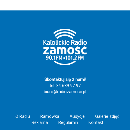
zespołów folklorystycznych z
Hiszpanii, Kolumbii, Indii, Senegalu,
Serbii, a także innych regionów Polski,
którzy podczas XXII edycji
Międzynarodowego Festiwalu
Folklorystycznego "Eurofolk - Zamość
2025" zaprezentowali swoją tradycję
w muzycznym brzmieniu i tanecznym
akcencie.
Skontaktuj się z nami!
tel: 84 639 97 97
biuro@radiozamosc.pl
O Radiu
Ramówka
Audycje
Galerie zdjęć
Reklama
Regulamin
Kontakt