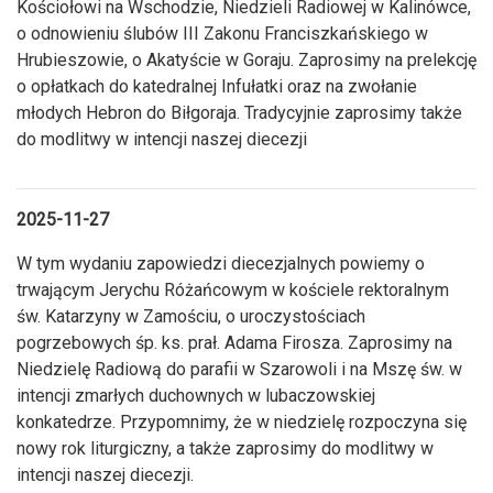
Kościołowi na Wschodzie, Niedzieli Radiowej w Kalinówce,
o odnowieniu ślubów III Zakonu Franciszkańskiego w
Hrubieszowie, o Akatyście w Goraju. Zaprosimy na prelekcję
o opłatkach do katedralnej Infułatki oraz na zwołanie
młodych Hebron do Biłgoraja. Tradycyjnie zaprosimy także
do modlitwy w intencji naszej diecezji
2025-11-27
W tym wydaniu zapowiedzi diecezjalnych powiemy o
trwającym Jerychu Różańcowym w kościele rektoralnym
św. Katarzyny w Zamościu, o uroczystościach
pogrzebowych śp. ks. prał. Adama Firosza. Zaprosimy na
Niedzielę Radiową do parafii w Szarowoli i na Mszę św. w
intencji zmarłych duchownych w lubaczowskiej
konkatedrze. Przypomnimy, że w niedzielę rozpoczyna się
nowy rok liturgiczny, a także zaprosimy do modlitwy w
intencji naszej diecezji.