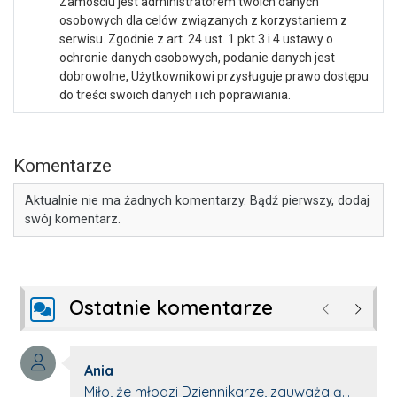
Zamościu jest administratorem twoich danych
osobowych dla celów związanych z korzystaniem z
serwisu. Zgodnie z art. 24 ust. 1 pkt 3 i 4 ustawy o
ochronie danych osobowych, podanie danych jest
dobrowolne, Użytkownikowi przysługuje prawo dostępu
do treści swoich danych i ich poprawiania.
Komentarze
Aktualnie nie ma żadnych komentarzy. Bądź pierwszy, dodaj
swój komentarz.
Ostatnie komentarze
Poprzednie
Następ
Autor komentarza:
Ania
Treść komentarza:
Miło, że młodzi Dziennikarze, zauważają