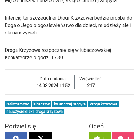
Męczennika w Lubaczowie, Ksiądz Andrzej Stopyra:
Intencją tej szczególnej Drogi Krzyżowej będzie prośba do
Boga o Jego błogosławieństwo dla dzieci, młodzieży ale i
dla nauczycieli.
Droga Krzyżowa rozpocznie się w lubaczowskiej
Konkatedrze o godz. 17.30.
Data dodania:
Wyświetleń:
14.03.2024 11:52
217
radiozamosc
lubaczow
ks andrzej stopyra
droga krzyzowa
nauczycielelska droga krzyzowa
Podziel się
Oceń
0
0