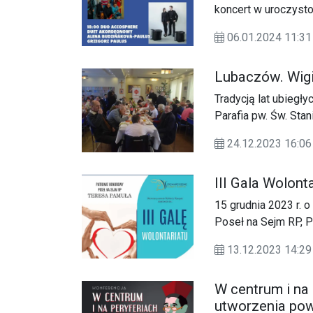
koncert w uroczysto
06.01.2024 11:31
Lubaczów. Wigil
Tradycją lat ubiegł
Parafia pw. Św. Sta
zorganizowała (22.1
24.12.2023 16:06
starszych, ubogich 
III Gala Wolon
15 grudnia 2023 r. 
Poseł na Sejm RP, 
organizują trzecią 
13.12.2023 14:29
połączone z obchod
W centrum i na
utworzenia po