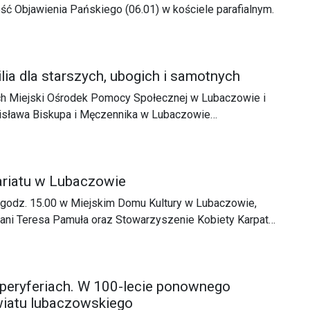
ść Objawienia Pańskiego (06.01) w kościele parafialnym.
ia dla starszych, ubogich i samotnych
ych Miejski Ośrodek Pomocy Społecznej w Lubaczowie i
nisława Biskupa i Męczennika w Lubaczowie
2) spotkanie opłatkowo – świąteczne dla seniorów, osób
i samotnych z terenu Miasta i Gminy Lubaczów.
tariatu w Lubaczowie
o godz. 15.00 w Miejskim Domu Kultury w Lubaczowie,
Pani Teresa Pamuła oraz Stowarzyszenie Kobiety Karpat
edycję Gali Wolontariatu 2023. Wydarzenie to będzie
ami Międzynarodowego Dnia Wolontariusza.
 peryferiach. W 100-lecie ponownego
wiatu lubaczowskiego