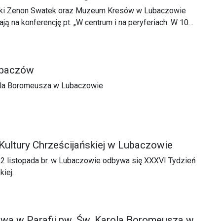
ski Zenon Swatek oraz Muzeum Kresów w Lubaczowie
ją na konferencję pt. „W centrum i na peryferiach. W 100-
worzenia powiatu lubaczowskiego (1923 – 2023)”, która
dz. 9.30 w piątek, 10 listopada 2023 r., w Miejskim Domu
ndra Sas Bandrowskiego w Lubaczowie.
ubaczów
rola Boromeusza w Lubaczowie
Kultury Chrześcijańskiej w Lubaczowie
12 listopada br. w Lubaczowie odbywa się XXXVI Tydzień
kiej.
owa w Parafii pw. Św. Karola Boromeusza w