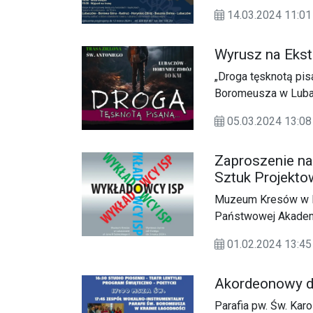
14.03.2024 11:01
Wyrusz na Eks
„Droga tęsknotą pisa
Boromeusza w Luba
Wydarzenie rozpocz
05.03.2024 13:08
kościele parafialnym
Zaproszenie n
Sztuk Projekt
Stosowanych w
Muzeum Kresów w Lu
Państwowej Akadem
zapraszają na wern
01.02.2024 13:45
Projektowych, który 
w gmachu głównym
Akordeonowy d
Parafia pw. Św. Ka