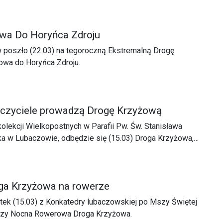
wa Do Horyńca Zdroju
 poszło (22.03) na tegoroczną Ekstremalną Drogę
wa do Horyńca Zdroju.
czyciele prowadzą Drogę Krzyżową
lekcji Wielkopostnych w Parafii Pw. Św. Stanisława
ka w Lubaczowie, odbędzie się (15.03) Droga Krzyżowa,
auczyciele z lubaczowskich szkół.
ga Krzyżowa na rowerze
ątek (15.03) z Konkatedry lubaczowskiej po Mszy Świętej
szy Nocna Rowerowa Droga Krzyżowa.