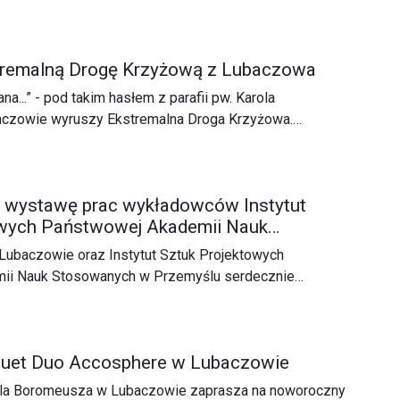
tremalną Drogę Krzyżową z Lubaczowa
na...” - pod takim hasłem z parafii pw. Karola
czowie wyruszy Ekstremalna Droga Krzyżowa.
nie się w piątek 22 marca o godzinie 17:00, Mszą Św. w
.
a wystawę prac wykładowców Instytut
owych Państwowej Akademii Nauk
 Przemyślu
baczowie oraz Instytut Sztuk Projektowych
ii Nauk Stosowanych w Przemyślu serdecznie
isaż wystawy prac wykładowców Instytutu Sztuk
odbędzie się w niedzielę, 4 lutego 2024 r., o godz. 17.00
 Muzeum Kresów w Lubaczowie.
uet Duo Accosphere w Lubaczowie
rola Boromeusza w Lubaczowie zaprasza na noworoczny