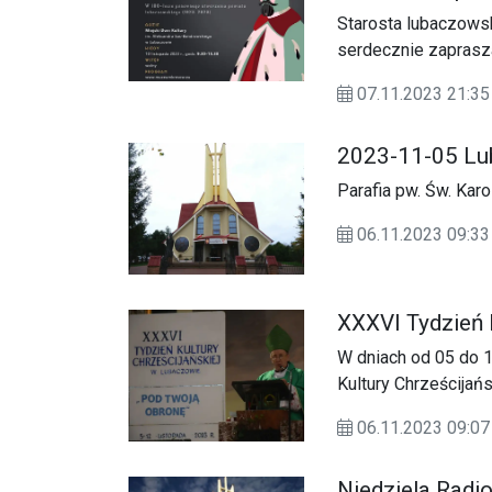
Starosta lubaczow
serdecznie zaprasza
lecie ponownego ut
07.11.2023 21:35
rozpocznie się o go
Kultury im. Aleksa
2023-11-05 L
Parafia pw. Św. Ka
06.11.2023 09:33
XXXVI Tydzień 
W dniach od 05 do 
Kultury Chrześcijańs
06.11.2023 09:07
Niedziela Radi