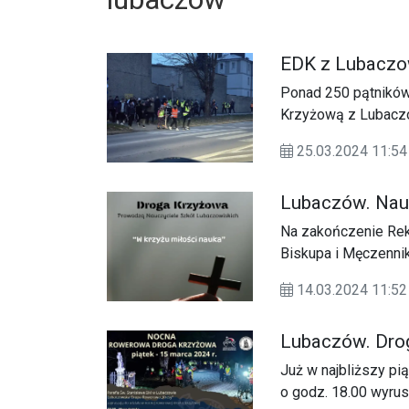
EDK z Lubaczo
Ponad 250 pątników
Krzyżową z Lubaczo
25.03.2024 11:54
Lubaczów. Nau
Na zakończenie Reko
Biskupa i Męczenni
którą poprowadzą n
14.03.2024 11:52
Lubaczów. Dro
Już w najbliższy pi
o godz. 18.00 wyru