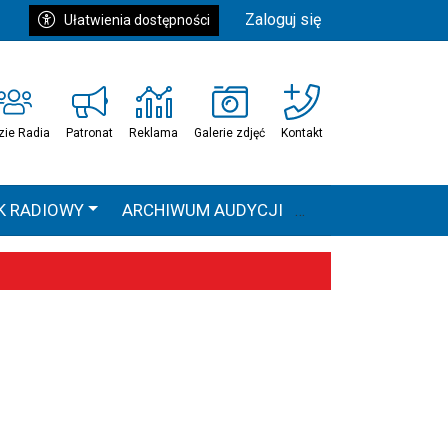
Zaloguj się
Ułatwienia dostępności
zie Radia
Patronat
Reklama
Galerie zdjęć
Kontakt
K RADIOWY
ARCHIWUM AUDYCJI
Ć
HEAVEN TOUR
 statystyki