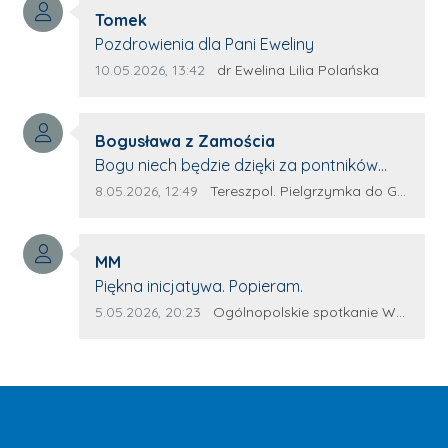
Autor komentarza:
Tomek
Treść komentarza:
Pozdrowienia dla Pani Eweliny
Data dodania komentarza:
Źródło komentarza:
10.05.2026, 13:42
dr Ewelina Lilia Polańska
Autor komentarza:
Bogusława z Zamościa
Treść komentarza:
Bogu niech będzie dzięki za pontników
Terespola Wyglądają jak kolorowe ptaki
Data dodania komentarza:
Źródło komentarza:
8.05.2026, 12:49
Tereszpol. Pielgrzymka do Górecka Kościelnego
Przydało by się więcej takich zagorzałych
pontników Można by było za rok połączyć
Autor komentarza:
siły. Wsteczny że z innych parafii dojadą
MM
Treść komentarza:
potnicy. Wszystko w wolność dzieci
Piękna inicjatywa. Popieram.
Bożych - Amen Maryjo prowadź nas
Data dodania komentarza:
Źródło komentarza:
5.05.2026, 20:23
Ogólnopolskie spotkanie Wojowników Maryi w Leżajsku
wszystkich wspólną drogą do Jezusa 💕
Święty Stanisławie patronie Polski módl się
za nami i wypraszaj dla całego narodu
potrzebne łaski przez serce Matki Bożej
królowej Polski - Amen. 💓 💏 🤗 🙏 Idąc z