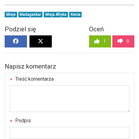
Misje
Madagaskar
Misja Afryka
Kenia
Podziel się
Oceń
1
0
Napisz komentarz
Treść komentarza
Podpis