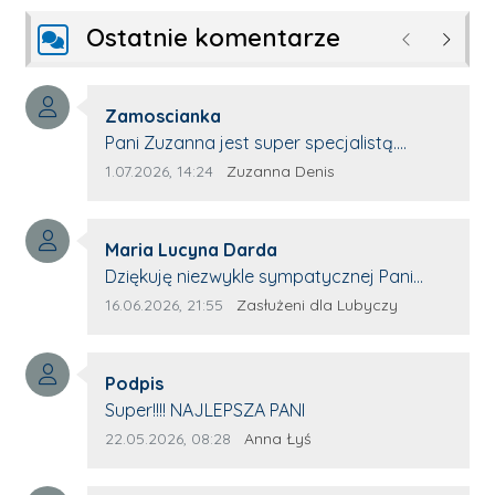
Ostatnie komentarze
Poprzednie
Następ
Autor komentarza:
Zamoscianka
Treść komentarza:
Pani Zuzanna jest super specjalistą.
Korzystamy z moim pieskiem z jej pomocy
Data dodania komentarza:
Źródło komentarza:
1.07.2026, 14:24
Zuzanna Denis
i nigdy nas nie zawiodła. Zawsze życzliwa,
spokojna, cierpliwa.
Autor komentarza:
Maria Lucyna Darda
Treść komentarza:
Dziękuję niezwykle sympatycznej Pani
redaktor Annie Niderla-Kadach za
Data dodania komentarza:
Źródło komentarza:
16.06.2026, 21:55
Zasłużeni dla Lubyczy
profesjonalnie stawiane pytania i
wyrozumiałość dla wyróżnionych osób,
Autor komentarza:
którym trema odbierała głos.
Podpis
Treść komentarza:
Super!!!! NAJLEPSZA PANI
Data dodania komentarza:
Źródło komentarza:
22.05.2026, 08:28
Anna Łyś