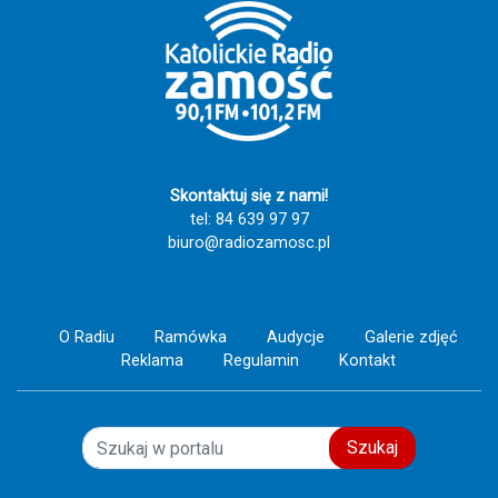
Maryją nie pomylisz drogi!!!!! Zaśpiewajmy
razem tą piękną pieśń i spotkajmy się za
rok w Tereszpolu Szczęść Boże i Ave
Maryja!!!!! 🕊️ 🤱 ❤️‍🔥 🙏
Skontaktuj się z nami!
tel: 84 639 97 97
biuro@radiozamosc.pl
O Radiu
Ramówka
Audycje
Galerie zdjęć
Reklama
Regulamin
Kontakt
Szukaj