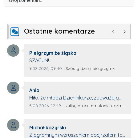
swój komentarz.
Ostatnie komentarze
Poprzednie
Następ
Autor komentarza:
Pielgrzym że śląska.
Treść komentarza:
SZACUN!..
Data dodania komentarza:
Źródło komentarza:
9.08.2026, 09:40
Szósty dzień pielgrzymki
Autor komentarza:
Ania
Treść komentarza:
Miło, że młodzi Dziennikarze, zauważają
młode talenty, które dopiero wkraczają
Data dodania komentarza:
Źródło komentarza:
5.08.2026, 12:49
Kulisy pracy na planie oczami młodego filmowca
na rynek pracy. Z niecierpliwością będę
czekała na rozwój kariery Kacpra i kolejny
Autor komentarza:
z nim wywiad, który przeprowadzi Pan
Michał kozyrski
Treść komentarza:
Artur.
Z ogromnym wzruszeniem obejrzałem ten