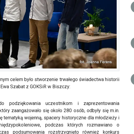
ównym celem było stworzenie trwałego świadectwa historii
a Ewa Szabat z GOKSiR w Biszczy:
o podziękowania uczestnikom i zaprezentowania
który zaangażowało się około 280 osób, odbyły się m.in.
ię tematyką wojenną, spacery historyczne dla młodzieży i
iędzypokoleniowe, podczas których rozmawiano o
czas podsumowania rozstrzygnięto również konkurs