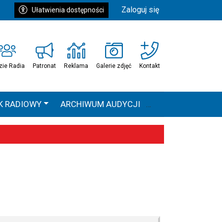
Zaloguj się
Ułatwienia dostępności
zie Radia
Patronat
Reklama
Galerie zdjęć
Kontakt
K RADIOWY
ARCHIWUM AUDYCJI
Ć
HEAVEN TOUR
 statystyki