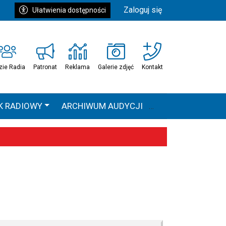
Zaloguj się
Ułatwienia dostępności
zie Radia
Patronat
Reklama
Galerie zdjęć
Kontakt
K RADIOWY
ARCHIWUM AUDYCJI
Ć
HEAVEN TOUR
 statystyki