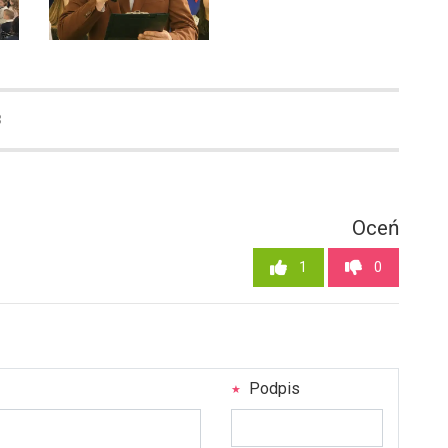
8
Oceń
1
0
Podpis