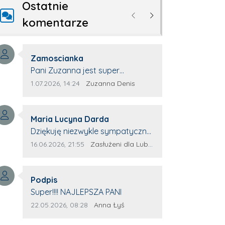
Ostatnie
Poprzednie
Następne
komentarze
Autor komentarza:
Zamoscianka
Treść komentarza:
Pani Zuzanna jest super
specjalistą. Korzystamy z moim
Data dodania komentarza:
Źródło komentarza:
1.07.2026, 14:24
Zuzanna Denis
pieskiem z jej pomocy i nigdy nas
nie zawiodła. Zawsze życzliwa,
Autor komentarza:
spokojna, cierpliwa.
Maria Lucyna Darda
Treść komentarza:
Dziękuję niezwykle sympatycznej
Pani redaktor Annie Niderla-
Data dodania komentarza:
Źródło komentarza:
16.06.2026, 21:55
Zasłużeni dla Lubyczy
Kadach za profesjonalnie
stawiane pytania i
Autor komentarza:
wyrozumiałość dla wyróżnionych
Podpis
Treść komentarza:
osób, którym trema odbierała
Super!!!! NAJLEPSZA PANI
głos.
Data dodania komentarza:
Źródło komentarza:
22.05.2026, 08:28
Anna Łyś