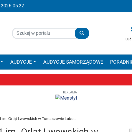
a 2026 05:22
Lud
AUDYCJE
AUDYCJE SAMORZĄDOWE
PORADNI
 GŁOS
AUDYCJE SPONSOROWANE
PRACA ZAMOŚ
REKLAMA
Wyjątkowe uroczystości już 9–10 maja
obilna Diecezji Zamojsko-Lubaczowskiej
iołach, ale większe zaangażowanie religijne – poznaliśmy diecezjalne
 im. Orląt Lwowskich w Tomaszowie Lube...
1 im. Orląt Lwowskich w