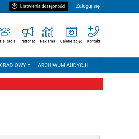
Zaloguj się
Ułatwienia dostępności
zie Radia
Patronat
Reklama
Galerie zdjęć
Kontakt
K RADIOWY
ARCHIWUM AUDYCJI
Ć
HEAVEN TOUR
 statystyki