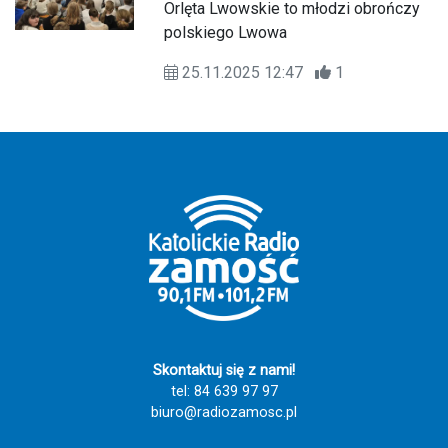
Tomaszowie Lubelskim
Orlęta Lwowskie to młodzi obrończy
obchodziła święto patrona
polskiego Lwowa
25.11.2025 12:47
1
Skontaktuj się z nami!
tel: 84 639 97 97
biuro@radiozamosc.pl