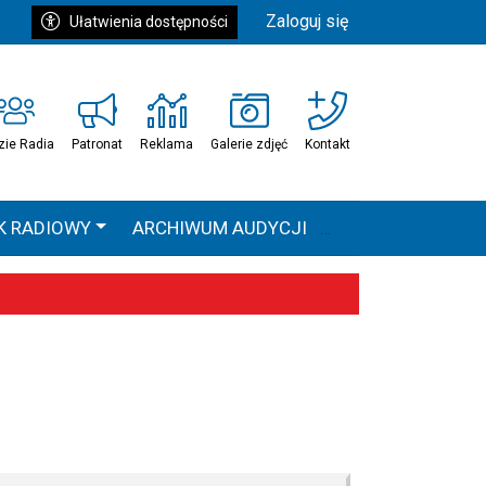
Zaloguj się
Ułatwienia dostępności
zie Radia
Patronat
Reklama
Galerie zdjęć
Kontakt
K RADIOWY
ARCHIWUM AUDYCJI
Ć
HEAVEN TOUR
 statystyki