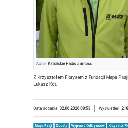
Autor:
Katolickie Radio Zamość
Z Krzysztofem Florysem z Fundacji Mapa Pasj
Łukasz Kot.
Data dodania:
02.06.2026 08:53
Wyświetleń:
21
Mapa Pasji
Questy
Wyprawa Odkrywców
Krzysztof Fl