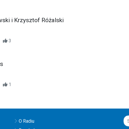
ski i Krzysztof Różalski
53
3
ys
53
1
O Radiu