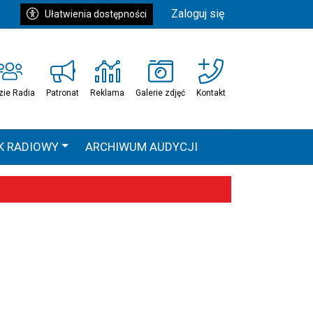
Zaloguj się
Ułatwienia dostępności
zie Radia
Patronat
Reklama
Galerie zdjęć
Kontakt
K RADIOWY
ARCHIWUM AUDYCJI
Ć
HEAVEN TOUR
 statystyki